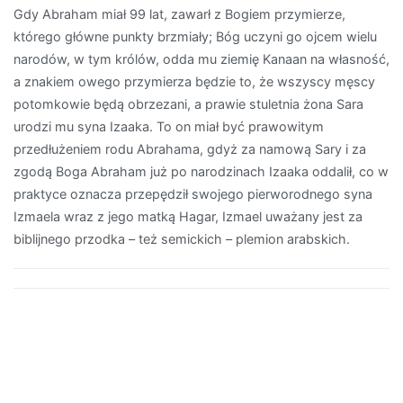
Gdy Abraham miał 99 lat, zawarł z Bogiem przymierze,
którego główne punkty brzmiały; Bóg uczyni go ojcem wielu
narodów, w tym królów, odda mu ziemię Kanaan na własność,
a znakiem owego przymierza będzie to, że wszyscy męscy
potomkowie będą obrzezani, a prawie stuletnia żona Sara
urodzi mu syna Izaaka. To on miał być prawowitym
przedłużeniem rodu Abrahama, gdyż za namową Sary i za
zgodą Boga Abraham już po narodzinach Izaaka oddalił, co w
praktyce oznacza przepędził swojego pierworodnego syna
Izmaela wraz z jego matką Hagar, Izmael uważany jest za
biblijnego przodka – też semickich – plemion arabskich.