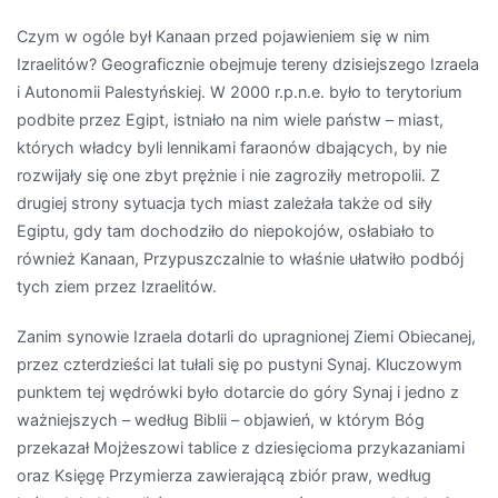
Czym w ogóle był Kanaan przed pojawieniem się w nim
Izraelitów? Geograficznie obejmuje tereny dzisiejszego Izraela
i Autonomii Palestyńskiej. W 2000 r.p.n.e. było to terytorium
podbite przez Egipt, istniało na nim wiele państw – miast,
których władcy byli lennikami faraonów dbających, by nie
rozwijały się one zbyt prężnie i nie zagroziły metropolii. Z
drugiej strony sytuacja tych miast zależała także od siły
Egiptu, gdy tam dochodziło do niepokojów, osłabiało to
również Kanaan, Przypuszczalnie to właśnie ułatwiło podbój
tych ziem przez Izraelitów.
Zanim synowie Izraela dotarli do upragnionej Ziemi Obiecanej,
przez czterdzieści lat tułali się po pustyni Synaj. Kluczowym
punktem tej wędrówki było dotarcie do góry Synaj i jedno z
ważniejszych – według Biblii – objawień, w którym Bóg
przekazał Mojżeszowi tablice z dziesięcioma przykazaniami
oraz Księgę Przymierza zawierającą zbiór praw, według