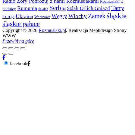
Radio Żory Podróżuj z nami Rozmusiakami
Rozmusiaki w
Serbia
Tatry
Rumunia
Szlak Orlich Gniazd
podróży
Salalah
śląskie
Zamek
Węgry
Włochy
Ukraina
Turcja
Warszawa
śląskie pałace
Copyright © 2026
Rozmusiaki.pl
. Realizacja Mephdesign Strony
WWW
Przewiń na górę
facebook