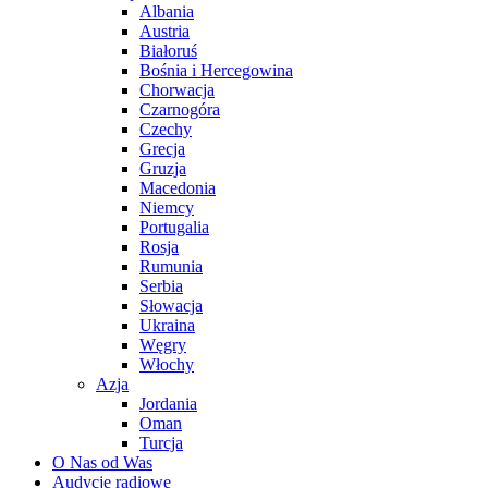
Albania
Austria
Białoruś
Bośnia i Hercegowina
Chorwacja
Czarnogóra
Czechy
Grecja
Gruzja
Macedonia
Niemcy
Portugalia
Rosja
Rumunia
Serbia
Słowacja
Ukraina
Węgry
Włochy
Azja
Jordania
Oman
Turcja
O Nas od Was
Audycje radiowe