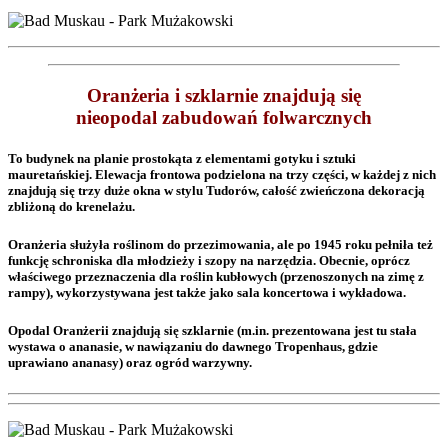
Oranżeria i szklarnie znajdują się
nieopodal zabudowań folwarcznych
To budynek na planie prostokąta z elementami gotyku i sztuki
mauretańskiej. Elewacja frontowa podzielona na trzy części, w każdej z nich
znajdują się trzy duże okna w stylu Tudorów, całość zwieńczona dekoracją
zbliżoną do krenelażu.
Oranżeria służyła roślinom do przezimowania, ale po 1945 roku pełniła też
funkcję schroniska dla młodzieży i szopy na narzędzia. Obecnie, oprócz
właściwego przeznaczenia dla roślin kubłowych (przenoszonych na zimę z
rampy), wykorzystywana jest także jako sala koncertowa i wykładowa.
Opodal Oranżerii znajdują się szklarnie (m.in. prezentowana jest tu stała
wystawa o ananasie, w nawiązaniu do dawnego Tropenhaus, gdzie
uprawiano ananasy) oraz ogród warzywny.