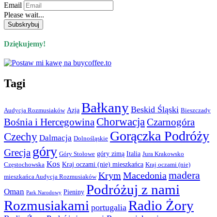
Email
Please wait...
Dziękujemy!
Tagi
Bałkany
Beskid Śląski
Azja
Audycja Rozmusiaków
Bieszczady
Chorwacja
Bośnia i Hercegowina
Czarnogóra
Gorączka Podróży
Czechy
Dalmacja
Dolnośląskie
góry
Grecja
góry zimą
Italia
Góry Stołowe
Jura Krakowsko
Kos
Kraj oczami (nie) mieszkańca
Częstochowska
Kraj oczami (nie)
madera
Krym
Macedonia
mieszkańca Audycja Rozmusiaków
Podróżuj z nami
Oman
Pieniny
Park Narodowy
Rozmusiakami
Radio Żory
portugalia