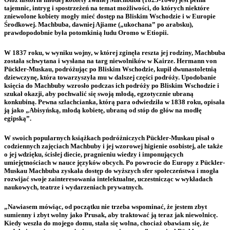
tajemnic, intryg i spostrzeżeń na temat możliwości, do których niektóre
zniewolone kobiety mogły mieć dostęp na Bliskim Wschodzie i w Europie
Środkowej. Machbuba, dawniej Ajiame („ukochana” po arabsku),
prawdopodobnie była potomkinią ludu Oromo w Etiopii.
W 1837 roku, w wyniku wojny, w której zginęła reszta jej rodziny, Machbuba
została schwytana i wysłana na targ niewolników w Kairze. Hermann von
Pückler-Muskau, podróżując po Bliskim Wschodzie, kupił dwunastoletnią
dziewczynę, która towarzyszyła mu w dalszej części podróży. Upodobanie
księcia do Machbuby wzrosło podczas ich podróży po Bliskim Wschodzie i
szukał okazji, aby pochwalić się swoją młodą, egzotycznie ubraną
konkubiną. Pewna szlachcianka, którą para odwiedziła w 1838 roku, opisała
ją jako „Abisyńską, młodą kobietę, ubraną od stóp do głów na modłę
egipską”.
W swoich popularnych książkach podróżniczych Pückler-Muskau pisał o
codziennych zajęciach Machbuby i jej wzorowej higienie osobistej, ale także
o jej wdzięku, ścisłej diecie, pragnieniu wiedzy i imponujących
umiejętnościach w nauce języków obcych. Po powrocie do Europy z Pückler-
Muskau Machbuba zyskała dostęp do wyższych sfer społeczeństwa i mogła
rozwijać swoje zainteresowania intelektualne, uczestnicząc w wykładach
naukowych, teatrze i wydarzeniach prywatnych.
„Nawiasem mówiąc, od początku nie trzeba wspominać, że jestem zbyt
sumienny i zbyt wolny jako Prusak, aby traktować ją teraz jak niewolnicę.
Kiedy weszła do mojego domu, stała się wolna, chociaż obawiam się, że