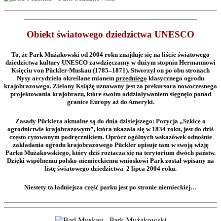
Obiekt światowego dziedzictwa UNESCO
To, że Park Mużakowski od 2004 roku znajduje się na liście światowego
dziedzictwa kultury UNESCO zawdzięczamy w dużym stopniu Hermannowi
Księciu von Pückler-Muskau (1785–1871). Stworzył on po obu stronach
Nysy arcydzieło określane mianem
przedniego
klasycznego ogrodu
krajobrazowego. Zielony Książę uznawany jest za prekursora nowoczesnego
projektowania krajobrazu, które swoim oddziaływaniem sięgnęło ponad
granice Europy aż do Ameryki.
Zasady Pücklera aktualne są do dnia dzisiejszego: Pozycja „Szkice o
ogrodnictwie krajobrazowym”, która ukazała się w 1834 roku, jest do dziś
często cytowanym podręcznikiem. Oprócz ogólnych wskazówek odnośnie
zakładania ogrodu krajobrazowego Pückler opisuje tam w swoją wizję
Parku Mużakowskiego, który dziś roztacza się na terytorium dwóch państw.
Dzięki wspólnemu polsko-niemieckiemu wnioskowi Park został wpisany na
listę światowego dziedzictwa 2 lipca 2004 roku.
Niestety ta ładniejsza część parku jest po stronie niemieckiej…