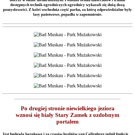
dostępnych technik ogrodniczych ogrodnicy wykazali się dużą dozą
pomysłowości. Z kolei wschodnia część parku, za którą odpowiedzialne były
lasy państwowe, popadła w zapomnienie.
Po drugiej stronie niewielkiego jeziora
wznosi się biały Stary Zamek z ozdobnym
portalem
Jest budowlą barokową i za czasów hrabiów von Callenberg pełnił funkcje