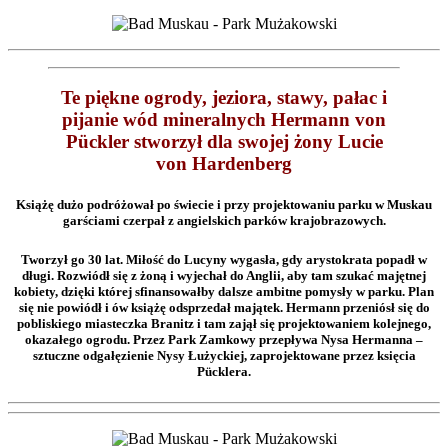
Te piękne ogrody, jeziora, stawy, pałac i
pijanie wód mineralnych Hermann von
Pückler stworzył dla swojej żony Lucie
von Hardenberg
Książę dużo podróżował po świecie i przy projektowaniu parku w Muskau
garściami czerpał z angielskich parków krajobrazowych.
Tworzył go 30 lat. Miłość do Lucyny wygasła, gdy arystokrata popadł w
długi. Rozwiódł się z żoną i wyjechał do Anglii, aby tam szukać majętnej
kobiety, dzięki której sfinansowałby dalsze ambitne pomysły w parku. Plan
się nie powiódł i ów książę odsprzedał majątek. Hermann przeniósł się do
pobliskiego miasteczka Branitz i tam zajął się projektowaniem kolejnego,
okazałego ogrodu. Przez Park Zamkowy przepływa Nysa Hermanna –
sztuczne odgałęzienie Nysy Łużyckiej, zaprojektowane przez księcia
Pücklera.