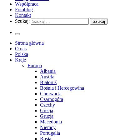
Współpraca
Fotoblog
Kontakt
Szukaj:
Strona główna
O nas
Polska
Kraje
Europa
Albania
Austria
Białoruś
Bośnia i Hercegowina
Chorwacja
Czarnogóra
Czechy
Grecja
Gruzja
Macedonia
Niemcy
Portugalia
Rosja