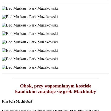
Obok, przy wspomnianym kościele
katolickim znajduje się grób Machbuby
Kim była Machbuba?
Otóż historia młodej kobiety zwanej Machbuba (1825-1840) jest pełna