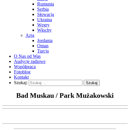
Rumunia
Serbia
Słowacja
Ukraina
Węgry
Włochy
Azja
Jordania
Oman
Turcja
O Nas od Was
Audycje radiowe
Współpraca
Fotoblog
Kontakt
Szukaj:
Bad Muskau / Park Mużakowski