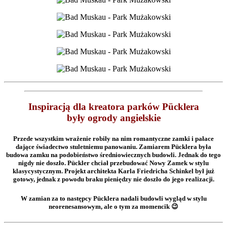
Inspiracją dla kreatora parków Pücklera
były ogrody angielskie
Przede wszystkim wrażenie robiły na nim romantyczne zamki i pałace
dające świadectwo stuletniemu panowaniu. Zamiarem Pücklera była
budowa zamku na podobieństwo średniowiecznych budowli. Jednak do tego
nigdy nie doszło. Pückler chciał przebudować Nowy Zamek w stylu
klasycystycznym. Projekt architekta Karla Friedricha Schinkel był już
gotowy, jednak z powodu braku pieniędzy nie doszło do jego realizacji.
W zamian za to następcy Pücklera nadali budowli wygląd w stylu
neorenesansowym, ale o tym za momencik 😉