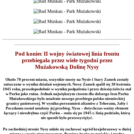
Pod koniec II wojny światowej linia frontu
przebiegała przez wiele tygodni przez
Mużakowską Dolinę Nysy
Około 70 procent miasta, wszystkie mosty na Nysie i Stary Zamek zostały
zniszczone w wyniku działań wojennych. Nowy Zamek spalił się 30 kwietnia
1945 roku, prawdopodobnie w wyniku podpalenia i przez dziesięciolecia stał
w Parku jako ruina. Jednak największym ciosem dla dalszego losu Parku
Mużakowskiego było ustalenie nowego przebiegu polsko-niemieckiej
granicy państwowej. W wyniku porozumień aliantów z Teheranu, Jałty i
Poczdamu został ustalony jej przebieg. Nysa – dotychczas ważny element
łączący i nieodrębna część Parku – stała się po 1945 r. linią podziału, którą
nie sposób było przezwyciężyć.
Po zachodniej stronie Nysy udało się zachować ogród krajobrazowy w dużej
mierze w stanie nienaruszonym. Pomimo braku materiałów i trudno