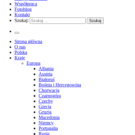
Współpraca
Fotoblog
Kontakt
Szukaj:
Strona główna
O nas
Polska
Kraje
Europa
Albania
Austria
Białoruś
Bośnia i Hercegowina
Chorwacja
Czarnogóra
Czechy
Grecja
Gruzja
Macedonia
Niemcy
Portugalia
Rosja