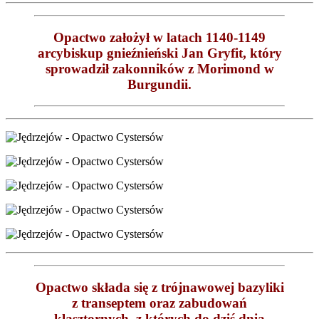
Opactwo założył w latach 1140-1149
arcybiskup gnieźnieński Jan Gryfit, który
sprowadził zakonników z Morimond w
Burgundii.
Opactwo składa się z trójnawowej bazyliki
z transeptem oraz zabudowań
klasztornych, z których do dziś dnia