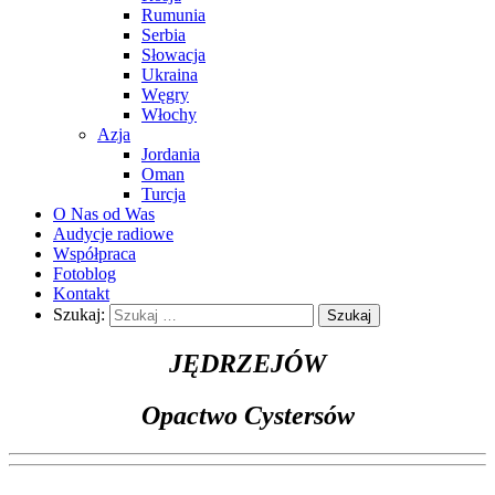
Rumunia
Serbia
Słowacja
Ukraina
Węgry
Włochy
Azja
Jordania
Oman
Turcja
O Nas od Was
Audycje radiowe
Współpraca
Fotoblog
Kontakt
Szukaj:
JĘDRZEJÓW
Opactwo Cystersów