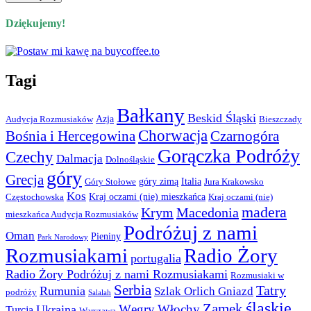
Dziękujemy!
Tagi
Bałkany
Beskid Śląski
Azja
Audycja Rozmusiaków
Bieszczady
Chorwacja
Bośnia i Hercegowina
Czarnogóra
Gorączka Podróży
Czechy
Dalmacja
Dolnośląskie
góry
Grecja
góry zimą
Italia
Góry Stołowe
Jura Krakowsko
Kos
Kraj oczami (nie) mieszkańca
Częstochowska
Kraj oczami (nie)
madera
Krym
Macedonia
mieszkańca Audycja Rozmusiaków
Podróżuj z nami
Oman
Pieniny
Park Narodowy
Rozmusiakami
Radio Żory
portugalia
Radio Żory Podróżuj z nami Rozmusiakami
Rozmusiaki w
Serbia
Tatry
Rumunia
Szlak Orlich Gniazd
podróży
Salalah
śląskie
Zamek
Węgry
Włochy
Ukraina
Turcja
Warszawa