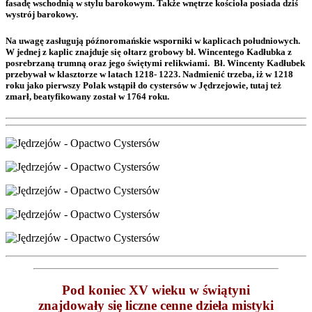
fasadę wschodnią w stylu barokowym. Także wnętrze kościoła posiada dziś
wystrój barokowy.
Na uwagę zasługują późnoromańskie wsporniki w kaplicach południowych.
W jednej z kaplic znajduje się ołtarz grobowy bł. Wincentego Kadłubka z
posrebrzaną trumną oraz jego świętymi relikwiami. Bł. Wincenty Kadłubek
przebywał w klasztorze w latach 1218- 1223. Nadmienić trzeba, iż w 1218
roku jako pierwszy Polak wstąpił do cystersów w Jędrzejowie, tutaj też
zmarł, beatyfikowany został w 1764 roku.
Pod koniec XV wieku w świątyni
znajdowały się liczne cenne dzieła mistyki