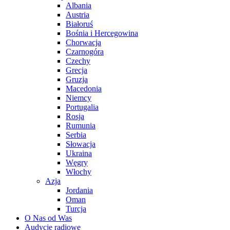
Albania
Austria
Białoruś
Bośnia i Hercegowina
Chorwacja
Czarnogóra
Czechy
Grecja
Gruzja
Macedonia
Niemcy
Portugalia
Rosja
Rumunia
Serbia
Słowacja
Ukraina
Węgry
Włochy
Azja
Jordania
Oman
Turcja
O Nas od Was
Audycje radiowe