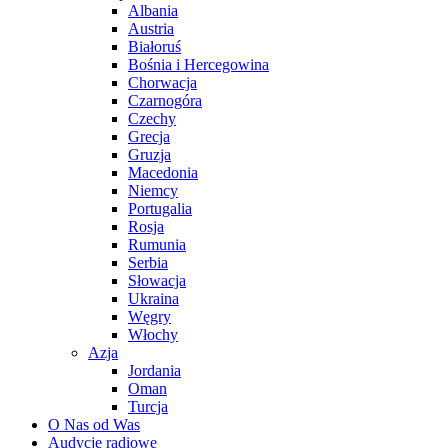
Albania
Austria
Białoruś
Bośnia i Hercegowina
Chorwacja
Czarnogóra
Czechy
Grecja
Gruzja
Macedonia
Niemcy
Portugalia
Rosja
Rumunia
Serbia
Słowacja
Ukraina
Węgry
Włochy
Azja
Jordania
Oman
Turcja
O Nas od Was
Audycje radiowe