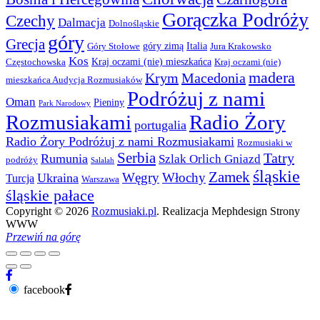
Gorączka Podróży
Czechy
Dalmacja
Dolnośląskie
góry
Grecja
góry zimą
Italia
Góry Stołowe
Jura Krakowsko
Kos
Kraj oczami (nie) mieszkańca
Częstochowska
Kraj oczami (nie)
madera
Krym
Macedonia
mieszkańca Audycja Rozmusiaków
Podróżuj z nami
Oman
Pieniny
Park Narodowy
Rozmusiakami
Radio Żory
portugalia
Radio Żory Podróżuj z nami Rozmusiakami
Rozmusiaki w
Serbia
Tatry
Rumunia
Szlak Orlich Gniazd
podróży
Salalah
śląskie
Zamek
Węgry
Włochy
Ukraina
Turcja
Warszawa
śląskie pałace
Copyright © 2026
Rozmusiaki.pl
. Realizacja Mephdesign Strony
WWW
Przewiń na górę
facebook