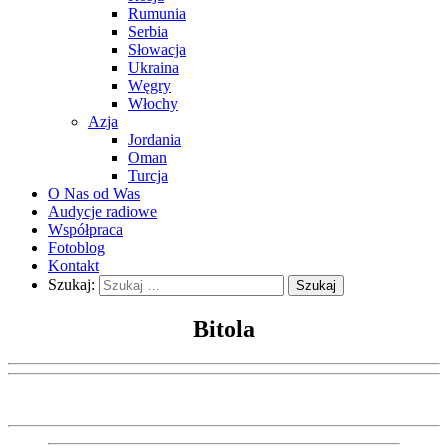
Rumunia
Serbia
Słowacja
Ukraina
Węgry
Włochy
Azja
Jordania
Oman
Turcja
O Nas od Was
Audycje radiowe
Współpraca
Fotoblog
Kontakt
Szukaj:
Bitola