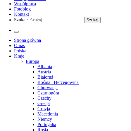
Współpraca
Fotoblog
Kontakt
Szukaj:
Strona główna
O nas
Polska
Kraje
Europa
Albania
Austria
Białoruś
Bośnia i Hercegowina
Chorwacja
Czarnogóra
Czechy
Grecja
Gruzja
Macedonia
Niemcy
Portugalia
Rosja