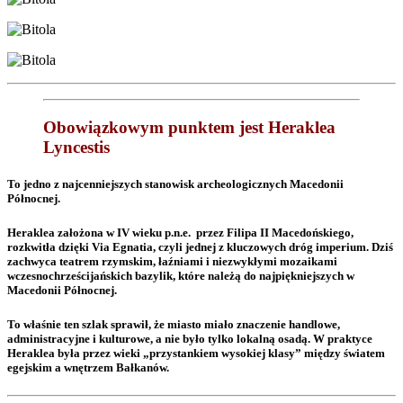
Obowiązkowym punktem jest Heraklea
Lyncestis
To jedno z najcenniejszych stanowisk archeologicznych Macedonii
Północnej.
Heraklea założona w IV wieku p.n.e. przez Filipa II Macedońskiego,
rozkwitła dzięki Via Egnatia, czyli jednej z kluczowych dróg imperium. Dziś
zachwyca teatrem rzymskim, łaźniami i niezwykłymi mozaikami
wczesnochrześcijańskich bazylik, które należą do najpiękniejszych w
Macedonii Północnej.
To właśnie ten szlak sprawił, że miasto miało znaczenie handlowe,
administracyjne i kulturowe, a nie było tylko lokalną osadą. W praktyce
Heraklea była przez wieki „przystankiem wysokiej klasy” między światem
egejskim a wnętrzem Bałkanów.