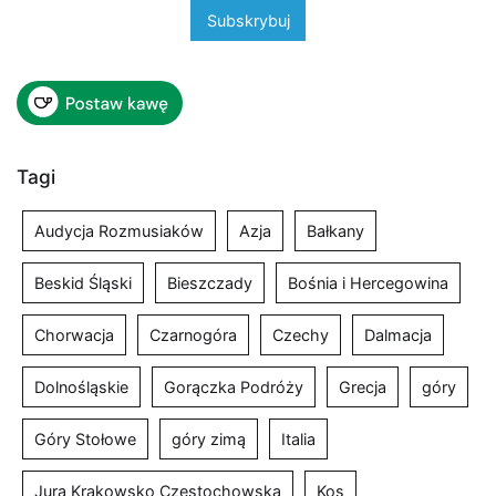
Tagi
Audycja Rozmusiaków
Azja
Bałkany
Beskid Śląski
Bieszczady
Bośnia i Hercegowina
Chorwacja
Czarnogóra
Czechy
Dalmacja
Dolnośląskie
Gorączka Podróży
Grecja
góry
Góry Stołowe
góry zimą
Italia
Jura Krakowsko Częstochowska
Kos