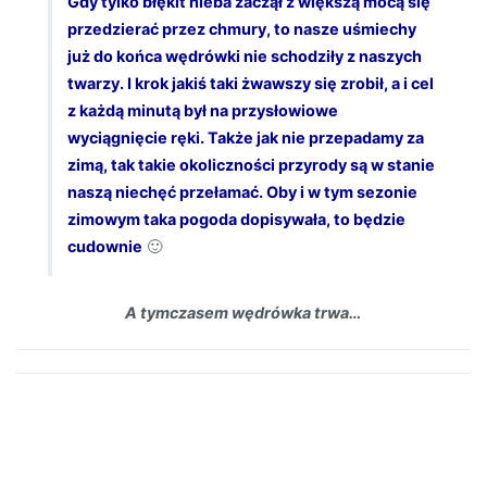
Gdy tylko błękit nieba zaczął z większą mocą się
przedzierać przez chmury, to nasze uśmiechy
już do końca wędrówki nie schodziły z naszych
twarzy. I krok jakiś taki żwawszy się zrobił, a i cel
z każdą minutą był na przysłowiowe
wyciągnięcie ręki. Także jak nie przepadamy za
zimą, tak takie okoliczności przyrody są w stanie
naszą niechęć przełamać. Oby i w tym sezonie
zimowym taka pogoda dopisywała, to będzie
cudownie
🙂
A tymczasem wędrówka trwa…