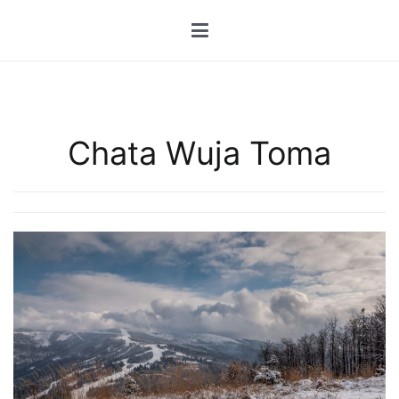
Przejdź
do
treści
Chata Wuja Toma