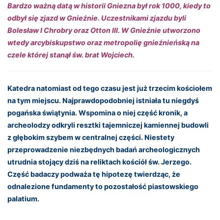
Bardzo ważną datą w historii Gniezna był rok 1000, kiedy to
odbył się zjazd w Gnieźnie. Uczestnikami zjazdu byli
Bolesław I Chrobry oraz Otton III. W Gnieźnie utworzono
wtedy arcybiskupstwo oraz metropolię gnieźnieńską na
czele której stanął św. brat Wojciech.
Katedra natomiast od tego czasu jest już trzecim kościołem
na tym miejscu. Najprawdopodobniej istniała tu niegdyś
pogańska świątynia. Wspomina o niej część kronik, a
archeolodzy odkryli resztki tajemniczej kamiennej budowli
z głębokim szybem w centralnej części. Niestety
przeprowadzenie niezbędnych badań archeologicznych
utrudnia stojący dziś na reliktach kościół św. Jerzego.
Część badaczy podważa tę hipotezę twierdząc, że
odnalezione fundamenty to pozostałość piastowskiego
palatium.