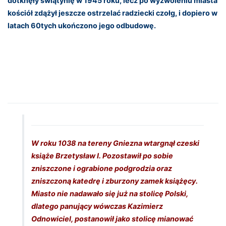
dotknęły świątynię w 1945 roku, lecz po wyzwoleniu miasta
kościół zdążył jeszcze ostrzelać radziecki czołg, i dopiero w
latach 60tych ukończono jego odbudowę.
W roku 1038 na tereny Gniezna wtargnął czeski
książe Brzetysław I. Pozostawił po sobie
zniszczone i ograbione podgrodzia oraz
zniszczoną katedrę i zburzony zamek książęcy.
Miasto nie nadawało się już na stolicę Polski,
dlatego panujący wówczas Kazimierz
Odnowiciel, postanowił jako stolicę mianować