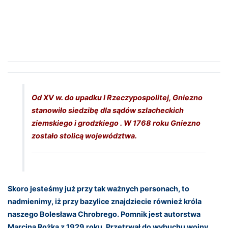
Od XV w. do upadku I Rzeczypospolitej, Gniezno
stanowiło siedzibę dla sądów szlacheckich
ziemskiego i grodzkiego . W 1768 roku Gniezno
zostało stolicą województwa.
Skoro jesteśmy już przy tak ważnych personach, to
nadmienimy, iż przy bazylice znajdziecie również króla
naszego Bolesława Chrobrego. Pomnik jest autorstwa
Marcina Rożka z 1929 roku. Przetrwał do wybuchu wojny,