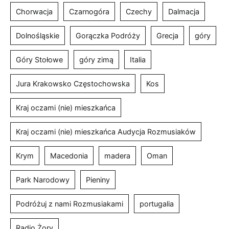
Chorwacja
Czarnogóra
Czechy
Dalmacja
Dolnośląskie
Gorączka Podróży
Grecja
góry
Góry Stołowe
góry zimą
Italia
Jura Krakowsko Częstochowska
Kos
Kraj oczami (nie) mieszkańca
Kraj oczami (nie) mieszkańca Audycja Rozmusiaków
Krym
Macedonia
madera
Oman
Park Narodowy
Pieniny
Podróżuj z nami Rozmusiakami
portugalia
Radio Żory