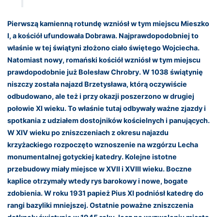
Pierwszą kamienną rotundę wzniósł w tym miejscu Mieszko
I, a kościół ufundowała Dobrawa. Najprawdopodobniej to
właśnie w tej świątyni złożono ciało świętego Wojciecha.
Natomiast nowy, romański kościół wzniósł w tym miejscu
prawdopodobnie już Bolesław Chrobry. W 1038 świątynię
niszczy została najazd Brzetysława, którą oczywiście
odbudowano, ale też i przy okazji poszerzono w drugiej
połowie XI wieku. To właśnie tutaj odbywały ważne zjazdy i
spotkania z udziałem dostojników kościelnych i panujących.
W XIV wieku po zniszczeniach z okresu najazdu
krzyżackiego rozpoczęto wznoszenie na wzgórzu Lecha
monumentalnej gotyckiej katedry. Kolejne istotne
przebudowy miały miejsce w XVII i XVIII wieku. Boczne
kaplice otrzymały wtedy rys barokowy i nowe, bogate
zdobienia. W roku 1931 papież Pius XI podniósł katedrę do
rangi bazyliki mniejszej. Ostatnie poważne zniszczenia