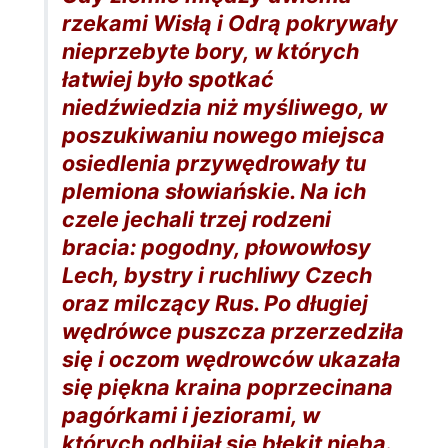
rzekami Wisłą i Odrą pokrywały
nieprzebyte bory, w których
łatwiej było spotkać
niedźwiedzia niż myśliwego, w
poszukiwaniu nowego miejsca
osiedlenia przywędrowały tu
plemiona słowiańskie. Na ich
czele jechali trzej rodzeni
bracia: pogodny, płowowłosy
Lech, bystry i ruchliwy Czech
oraz milczący Rus. Po długiej
wędrówce puszcza przerzedziła
się i oczom wędrowców ukazała
się piękna kraina poprzecinana
pagórkami i jeziorami, w
których odbijał się błękit nieba.