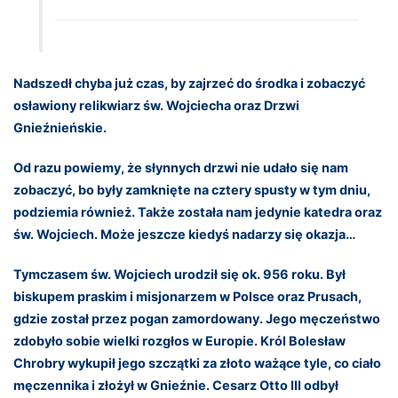
Nadszedł chyba już czas, by zajrzeć do środka i zobaczyć
osławiony relikwiarz św. Wojciecha oraz Drzwi
Gnieźnieńskie.
Od razu powiemy, że słynnych drzwi nie udało się nam
zobaczyć, bo były zamknięte na cztery spusty w tym dniu,
podziemia również. Także została nam jedynie katedra oraz
św. Wojciech. Może jeszcze kiedyś nadarzy się okazja…
Tymczasem św. Wojciech urodził się ok. 956 roku. Był
biskupem praskim i misjonarzem w Polsce oraz Prusach,
gdzie został przez pogan zamordowany. Jego męczeństwo
zdobyło sobie wielki rozgłos w Europie. Król Bolesław
Chrobry wykupił jego szczątki za złoto ważące tyle, co ciało
męczennika i złożył w Gnieźnie. Cesarz Otto III odbył