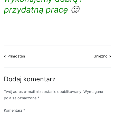
przydatną pracę
🙂
Nawigacja
Primošten
Gniezno
wpisu
Dodaj komentarz
Twój adres e-mail nie zostanie opublikowany.
Wymagane
pola są oznaczone
*
Komentarz
*