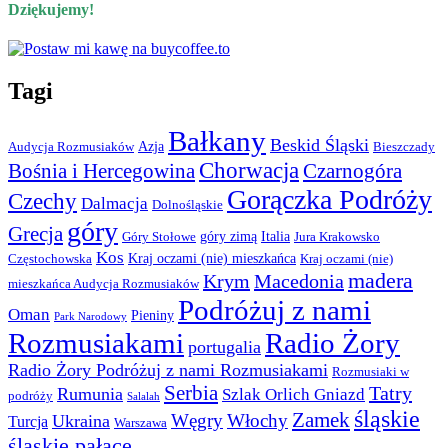
Dziękujemy!
Tagi
Bałkany
Beskid Śląski
Azja
Audycja Rozmusiaków
Bieszczady
Chorwacja
Bośnia i Hercegowina
Czarnogóra
Gorączka Podróży
Czechy
Dalmacja
Dolnośląskie
góry
Grecja
góry zimą
Italia
Góry Stołowe
Jura Krakowsko
Kos
Kraj oczami (nie) mieszkańca
Częstochowska
Kraj oczami (nie)
madera
Krym
Macedonia
mieszkańca Audycja Rozmusiaków
Podróżuj z nami
Oman
Pieniny
Park Narodowy
Rozmusiakami
Radio Żory
portugalia
Radio Żory Podróżuj z nami Rozmusiakami
Rozmusiaki w
Serbia
Tatry
Rumunia
Szlak Orlich Gniazd
podróży
Salalah
śląskie
Zamek
Węgry
Włochy
Ukraina
Turcja
Warszawa
śląskie pałace