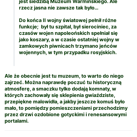
jest siedzibą Muzeum Warmińskiego. Ale
rzecz jasna nie zawsze tak było…
Do końca II wojny światowej pełnił różne
funkcje; był tu szpital, był sierociniec, za
czasów wojen napoleońskich spełniał się
jako koszary, a w czasie ostatniej wojny w
zamkowych piwnicach trzymano jeńców
wojennych, w tym przypadku rosyjskich.
Ale że obecnie jest tu muzeum, to warto do niego
zajrzeć. Można naprawdę poczuć tu historyczną
atmosferę, a smaczku tylko dodają komnaty, w
których zachowały się sklepienia gwiaździste,
przepiękne malowidła, a jakby jeszcze komuś było
mało, to pomiędzy pomieszczeniami przechodzimy
przez drzwi ozdobione gotyckimi i renesansowymi
portalami.