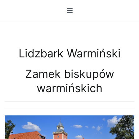
Przejdź
do
treści
Lidzbark Warmiński
Zamek biskupów
warmińskich