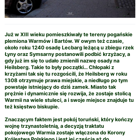
Już w XIII wieku pomieszkiwały te tereny pogańskie
plemiona Warmów i Bartów. W owym też czasie,
około roku 1240 osadę Lecbarg leżącą u zbiegu rzek
Łyny oraz Symsarny postanowili podbić krzyżacy, a
gdy już im się to udało zmienili nazwę osady na
Heilsberg. Takie to były początki… Chłopaki z
krzyżami tak się tu rozgościli, że Heilsberg w roku
1308 otrzymuje prawa miejskie, a niedługo po tym
powstaje istniejący do dziś zamek. Miasto tak
prężnie i dynamicznie się rozwija, że zostaje stolicą
Warmii na wiele stuleci, a i swoje miejsce znajduje tu
też księstwo biskupie.
Znaczącym faktem jest pokój toruński, który kończy
wojnę trzynastoletnią, a decyzją traktatu
pokojowego Warmia zostaje włączona do Korony
Królestwa Polskiego i jest jej częścią aż do