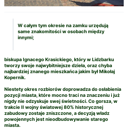
W całym tym okresie na zamku urzędują
same znakomitości w osobach między
innymi;
biskupa Ignacego Krasickiego, który w Lidzbarku
tworzy swoje najwybitniejsze dzieła, oraz chyba
najbardziej znanego mieszkańca jakim był Mikołaj
Kopernik.
Niestety okres rozbiorów doprowadza do osłabienia
pozycji miasta, które mocno traci na znaczeniu i już
nigdy nie odzyskuje swej świetności. Co gorsza, w
trakcie II wojny światowej 80% historycznej
zabudowy zostaje zniszczone, a decyzją władz
powojennych jest nieodbudowywanie starego
miasta.