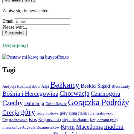
Zapisz się do newslettera
Email
Please wait...
Dziękujemy!
Tagi
Bałkany
Beskid Śląski
Azja
Audycja Rozmusiaków
Bieszczady
Chorwacja
Bośnia i Hercegowina
Czarnogóra
Gorączka Podróży
Czechy
Dalmacja
Dolnośląskie
góry
Grecja
góry zimą
Italia
Góry Stołowe
Jura Krakowsko
Kos
Kraj oczami (nie) mieszkańca
Częstochowska
Kraj oczami (nie)
madera
Krym
Macedonia
mieszkańca Audycja Rozmusiaków