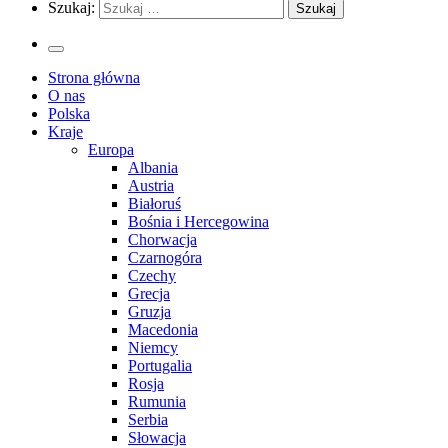
Szukaj:
Strona główna
O nas
Polska
Kraje
Europa
Albania
Austria
Białoruś
Bośnia i Hercegowina
Chorwacja
Czarnogóra
Czechy
Grecja
Gruzja
Macedonia
Niemcy
Portugalia
Rosja
Rumunia
Serbia
Słowacja