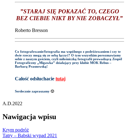
”STARAJ SIĘ POKAZAĆ TO, CZEGO
BEZ CIEBIE NIKT BY NIE ZOBACZYŁ”
Roberto Bresson
Co fotografowanie/fotografia ma wspólnego z podróżowaniem i czy te
dwie rzeczy mogą się ze sobą łączyć? O tym wszystkim porozmawiamy
sobie z naszym gościem, czyli miłośniczką fotografii prowadzącą Zespół
Fotograficzny „Migawka” działający przy klubie MOK Rebus –
Barbarą Prasnowską!
Całość odsłuchacie
tutaj
Serdecznie zapraszamy
🙂
A.D.2022
Nawigacja wpisu
Krym podróż
Tatry – Babski wypad 2021