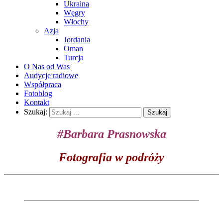
Ukraina
Węgry
Włochy
Azja
Jordania
Oman
Turcja
O Nas od Was
Audycje radiowe
Współpraca
Fotoblog
Kontakt
Szukaj:
#Barbara Prasnowska
Fotografia w podróży