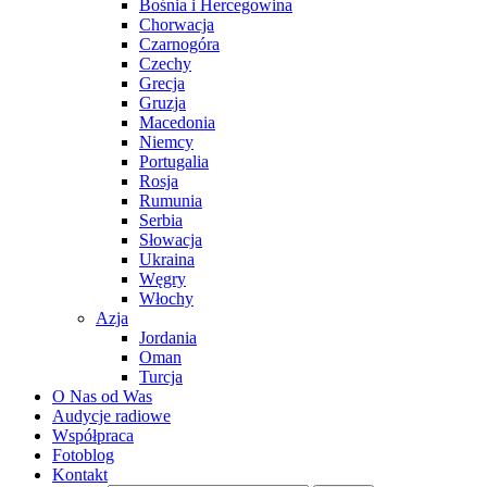
Bośnia i Hercegowina
Chorwacja
Czarnogóra
Czechy
Grecja
Gruzja
Macedonia
Niemcy
Portugalia
Rosja
Rumunia
Serbia
Słowacja
Ukraina
Węgry
Włochy
Azja
Jordania
Oman
Turcja
O Nas od Was
Audycje radiowe
Współpraca
Fotoblog
Kontakt