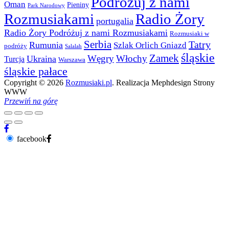
Podróżuj z nami
Oman
Pieniny
Park Narodowy
Rozmusiakami
Radio Żory
portugalia
Radio Żory Podróżuj z nami Rozmusiakami
Rozmusiaki w
Serbia
Tatry
Rumunia
Szlak Orlich Gniazd
podróży
Salalah
śląskie
Zamek
Węgry
Włochy
Ukraina
Turcja
Warszawa
śląskie pałace
Copyright © 2026
Rozmusiaki.pl
. Realizacja Mephdesign Strony
WWW
Przewiń na górę
facebook