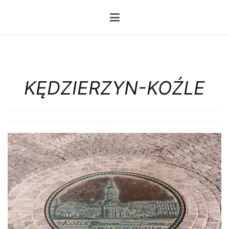
Przejdź
do
treści
KĘDZIERZYN-KOŹLE