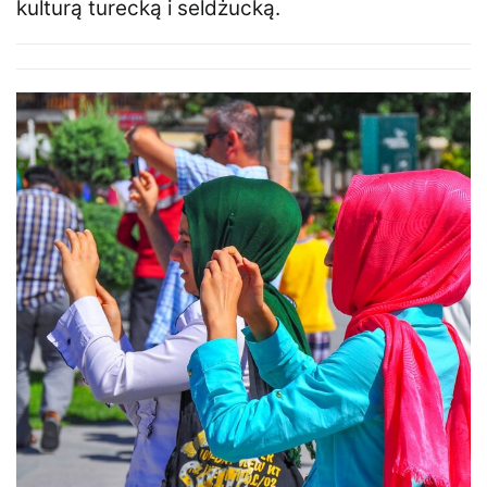
kulturą turecką i seldżucką.