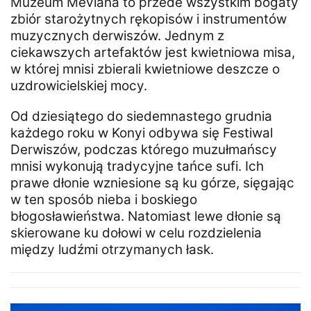
Muzeum Mevlana to przede wszystkim bogaty
zbiór starożytnych rękopisów i instrumentów
muzycznych derwiszów. Jednym z
ciekawszych artefaktów jest kwietniowa misa,
w której mnisi zbierali kwietniowe deszcze o
uzdrowicielskiej mocy.
Od dziesiątego do siedemnastego grudnia
każdego roku w Konyi odbywa się Festiwal
Derwiszów, podczas którego muzułmańscy
mnisi wykonują tradycyjne tańce sufi. Ich
prawe dłonie wzniesione są ku górze, sięgając
w ten sposób nieba i boskiego
błogosławieństwa. Natomiast lewe dłonie są
skierowane ku dołowi w celu rozdzielenia
między ludźmi otrzymanych łask.