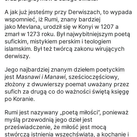
A jak już jesteśmy przy Derwiszach, to wypada
wspomnieć, iż Rumi, znany bardziej
jako Mevlana, urodził się w Konyi w 1207 a
zmarł w 1273 roku. Był najwybitniejszym poetą
sufickim, mistykiem perskim i teologiem
islamskim. Był też twórcą zakonu wirujących
derwiszy.
Jego najbardziej znanym dziełem poetyckim
jest
Masnawi i Manawi
, sześcioczęściowy,
złożony z dwuwierszy poemat uważany przez
sufich za drugą co do ważności świętą księgę
po Koranie.
Rumi jest nazywany „poetą miłości“, ponieważ
myślą przewodnią jego dzieł jest
przeświadczenie, że miłość jest mocą
stwórczą istnienia wszechświata, a kochanie i