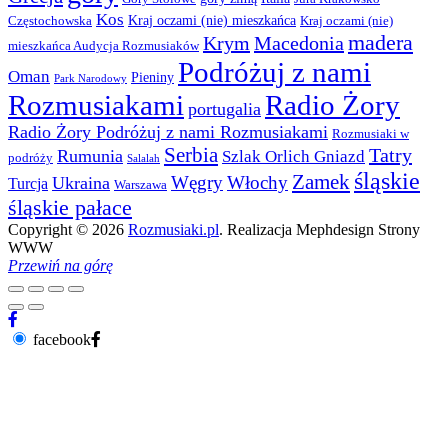
Kos
Kraj oczami (nie) mieszkańca
Częstochowska
Kraj oczami (nie)
madera
Krym
Macedonia
mieszkańca Audycja Rozmusiaków
Podróżuj z nami
Oman
Pieniny
Park Narodowy
Rozmusiakami
Radio Żory
portugalia
Radio Żory Podróżuj z nami Rozmusiakami
Rozmusiaki w
Serbia
Tatry
Rumunia
Szlak Orlich Gniazd
podróży
Salalah
śląskie
Zamek
Węgry
Włochy
Ukraina
Turcja
Warszawa
śląskie pałace
Copyright © 2026
Rozmusiaki.pl
. Realizacja Mephdesign Strony
WWW
Przewiń na górę
facebook