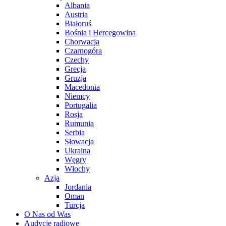
Albania
Austria
Białoruś
Bośnia i Hercegowina
Chorwacja
Czarnogóra
Czechy
Grecja
Gruzja
Macedonia
Niemcy
Portugalia
Rosja
Rumunia
Serbia
Słowacja
Ukraina
Węgry
Włochy
Azja
Jordania
Oman
Turcja
O Nas od Was
Audycje radiowe