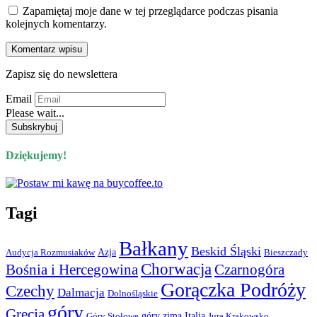
Zapamiętaj moje dane w tej przeglądarce podczas pisania
kolejnych komentarzy.
Zapisz się do newslettera
Email
Please wait...
Dziękujemy!
Tagi
Bałkany
Beskid Śląski
Azja
Audycja Rozmusiaków
Bieszczady
Chorwacja
Bośnia i Hercegowina
Czarnogóra
Gorączka Podróży
Czechy
Dalmacja
Dolnośląskie
góry
Grecja
góry zimą
Italia
Góry Stołowe
Jura Krakowsko