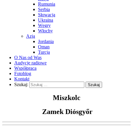
Rumunia
Serbia
Słowacja
Ukraina
Węgry
Włochy
Azja
Jordania
Oman
Turcja
O Nas od Was
Audycje radiowe
Współpraca
Fotoblog
Kontakt
Szukaj:
Miszkolc
Zamek Diósgyőr