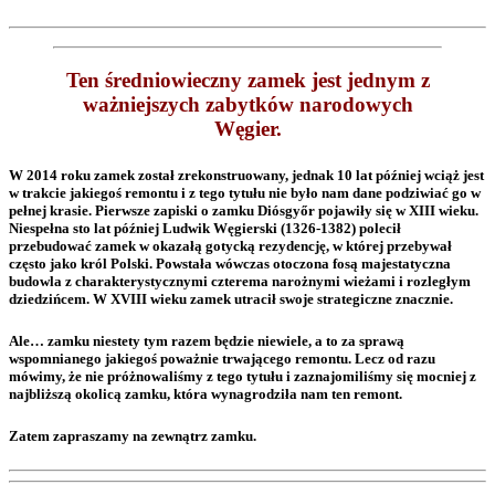
Ten średniowieczny zamek jest jednym z
ważniejszych zabytków narodowych
Węgier.
W 2014 roku zamek został zrekonstruowany, jednak 10 lat później wciąż jest
w trakcie jakiegoś remontu i z tego tytułu nie było nam dane podziwiać go w
pełnej krasie. Pierwsze zapiski o zamku Diósgyőr pojawiły się w XIII wieku.
Niespełna sto lat później
Ludwik Węgierski
(1326-1382) polecił
przebudować zamek w okazałą gotycką rezydencję, w której przebywał
często jako król Polski. Powstała wówczas otoczona fosą majestatyczna
budowla z charakterystycznymi czterema narożnymi wieżami i rozległym
dziedzińcem. W XVIII wieku zamek utracił swoje strategiczne znacznie.
Ale… zamku niestety tym razem będzie niewiele, a to za sprawą
wspomnianego jakiegoś poważnie trwającego remontu. Lecz od razu
mówimy, że nie próżnowaliśmy z tego tytułu i zaznajomiliśmy się mocniej z
najbliższą okolicą zamku, która wynagrodziła nam ten remont.
Zatem zapraszamy na zewnątrz zamku.