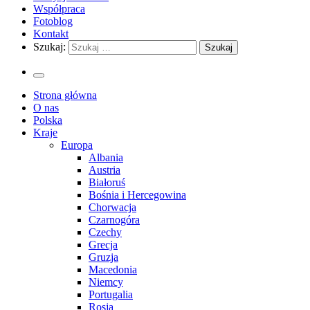
Współpraca
Fotoblog
Kontakt
Szukaj:
Strona główna
O nas
Polska
Kraje
Europa
Albania
Austria
Białoruś
Bośnia i Hercegowina
Chorwacja
Czarnogóra
Czechy
Grecja
Gruzja
Macedonia
Niemcy
Portugalia
Rosja