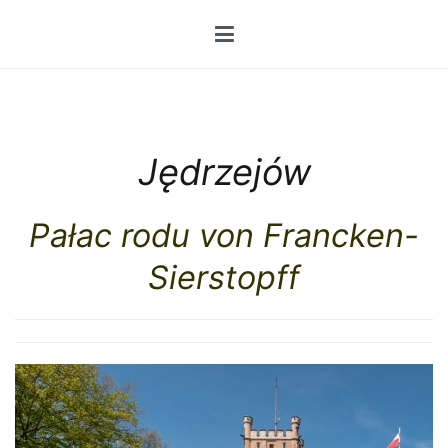
Przejdź
do
treści
Jędrzejów
Pałac rodu von Francken-
Sierstopff