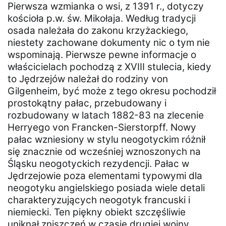
Pierwsza wzmianka o wsi, z 1391 r., dotyczy
kościoła p.w. św. Mikołaja. Według tradycji
osada należała do zakonu krzyżackiego,
niestety zachowane dokumenty nic o tym nie
wspominają. Pierwsze pewne informacje o
właścicielach pochodzą z XVIII stulecia, kiedy
to Jędrzejów należał do rodziny von
Gilgenheim, być może z tego okresu pochodził
prostokątny pałac, przebudowany i
rozbudowany w latach 1882-83 na zlecenie
Herryego von Francken-Sierstorpff. Nowy
pałac wzniesiony w stylu neogotyckim różnił
się znacznie od wcześniej wznoszonych na
Śląsku neogotyckich rezydencji. Pałac w
Jędrzejowie poza elementami typowymi dla
neogotyku angielskiego posiada wiele detali
charakteryzujących neogotyk francuski i
niemiecki. Ten piękny obiekt szczęśliwie
uniknął zniszczeń w czasie drugiej wojny