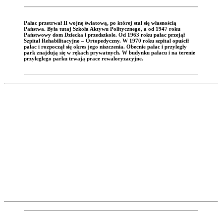
Pałac przetrwał II wojnę światową, po której stał się własnością
Państwa. Była tutaj Szkoła Aktywu Politycznego, a od 1947 roku
Państwowy dom Dziecka i przedszkole. Od 1963 roku pałac przejął
Szpital Rehabilitacyjno – Ortopedyczny. W 1970 roku szpital opuścił
pałac i rozpoczął się okres jego niszczenia. Obecnie pałac i przyległy
park znajdują się w rękach prywatnych. W budynku pałacu i na terenie
przyległego parku trwają prace rewaloryzacyjne.