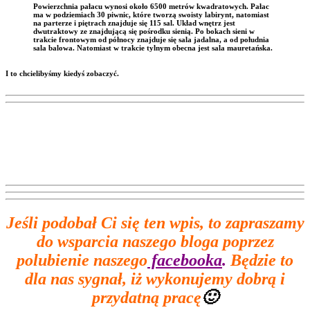
Powierzchnia pałacu wynosi około 6500 metrów kwadratowych. Pałac
ma w podziemiach 30 piwnic, które tworzą swoisty labirynt, natomiast
na parterze i piętrach znajduje się 115 sal. Układ wnętrz jest
dwutraktowy ze znajdującą się pośrodku sienią. Po bokach sieni w
trakcie frontowym od północy znajduje się sala jadalna, a od południa
sala balowa. Natomiast w trakcie tylnym obecna jest sala mauretańska.
I to chcielibyśmy kiedyś zobaczyć.
Jeśli podobał Ci się ten wpis, to zapraszamy
do wsparcia naszego bloga poprzez
polubienie naszego
facebooka
.
Będzie to
dla nas sygnał, iż wykonujemy dobrą i
przydatną pracę
🙂