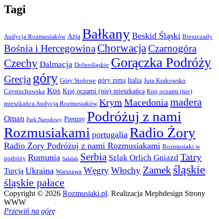
Tagi
Bałkany
Beskid Śląski
Azja
Audycja Rozmusiaków
Bieszczady
Chorwacja
Bośnia i Hercegowina
Czarnogóra
Gorączka Podróży
Czechy
Dalmacja
Dolnośląskie
góry
Grecja
góry zimą
Italia
Góry Stołowe
Jura Krakowsko
Kos
Kraj oczami (nie) mieszkańca
Częstochowska
Kraj oczami (nie)
madera
Krym
Macedonia
mieszkańca Audycja Rozmusiaków
Podróżuj z nami
Oman
Pieniny
Park Narodowy
Rozmusiakami
Radio Żory
portugalia
Radio Żory Podróżuj z nami Rozmusiakami
Rozmusiaki w
Serbia
Tatry
Rumunia
Szlak Orlich Gniazd
podróży
Salalah
śląskie
Zamek
Węgry
Włochy
Ukraina
Turcja
Warszawa
śląskie pałace
Copyright © 2026
Rozmusiaki.pl
. Realizacja Mephdesign Strony
WWW
Przewiń na górę