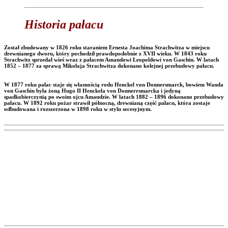
Historia pałacu
Został zbudowany w 1826 roku staraniem Ernesta Joachima Strachwitza w miejscu
drewnianego dworu, który pochodził prawdopodobnie z XVII wieku. W 1843 roku
Strachwitz sprzedał wieś wraz z pałacem Amandowi Leopoldowi von Gaschin. W latach
1852 – 1877 za sprawą Mikołaja Strachwitza dokonano kolejnej przebudowy pałacu.
W 1877 roku pałac staje się własnością rodu Henckel von Donnersmarck, bowiem Wanda
von Gaschin była żoną Hugo II Henckela von Donnerrsmarcka i jedyną
spadkobierczynią po swoim ojcu Amandzie. W latach 1882 – 1896 dokonano przebudowy
pałacu. W 1892 roku pożar strawił północną, drewnianą część pałacu, która zostaje
odbudowana i rozszerzona w 1898 roku w stylu secesyjnym.