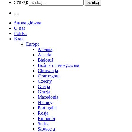
Szukaj:
Strona główna
O nas
Polska
Kraje
Europa
Albania
Austria
Białoruś
Bośnia i Hercegowina
Chorwacja
Czarnogóra
Czechy
Grecja
Gruzja
Macedonia
Niemcy
Portugalia
Rosja
Rumunia
Serbia
Słowacja