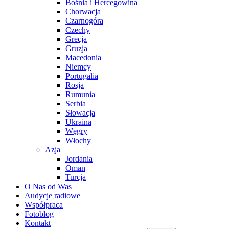
Bośnia i Hercegowina
Chorwacja
Czarnogóra
Czechy
Grecja
Gruzja
Macedonia
Niemcy
Portugalia
Rosja
Rumunia
Serbia
Słowacja
Ukraina
Węgry
Włochy
Azja
Jordania
Oman
Turcja
O Nas od Was
Audycje radiowe
Współpraca
Fotoblog
Kontakt