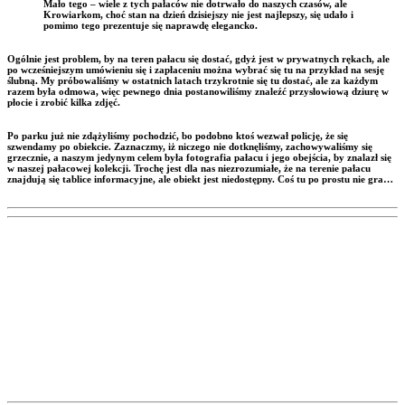
Mało tego – wiele z tych pałaców nie dotrwało do naszych czasów, ale
Krowiarkom, choć stan na dzień dzisiejszy nie jest najlepszy, się udało i
pomimo tego prezentuje się naprawdę elegancko.
Ogólnie jest problem, by na teren pałacu się dostać, gdyż jest w prywatnych rękach, ale
po wcześniejszym umówieniu się i zapłaceniu można wybrać się tu na przykład na sesję
ślubną. My próbowaliśmy w ostatnich latach trzykrotnie się tu dostać, ale za każdym
razem była odmowa, więc pewnego dnia postanowiliśmy znaleźć przysłowiową dziurę w
płocie i zrobić kilka zdjęć.
Po parku już nie zdążyliśmy pochodzić, bo podobno ktoś wezwał policję, że się
szwendamy po obiekcie. Zaznaczmy, iż niczego nie dotknęliśmy, zachowywaliśmy się
grzecznie, a naszym jedynym celem była fotografia pałacu i jego obejścia, by znalazł się
w naszej pałacowej kolekcji. Trochę jest dla nas niezrozumiałe, że na terenie pałacu
znajdują się tablice informacyjne, ale obiekt jest niedostępny. Coś tu po prostu nie gra…