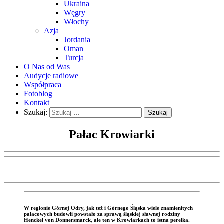
Ukraina
Węgry
Włochy
Azja
Jordania
Oman
Turcja
O Nas od Was
Audycje radiowe
Współpraca
Fotoblog
Kontakt
Szukaj:
Pałac Krowiarki
W regionie Górnej Odry, jak też i Górnego Śląska wiele znamienitych
pałacowych budowli powstało za sprawą śląskiej sławnej rodziny
Henckel von Donnersmarck, ale ten w Krowiarkach to istna perełka.