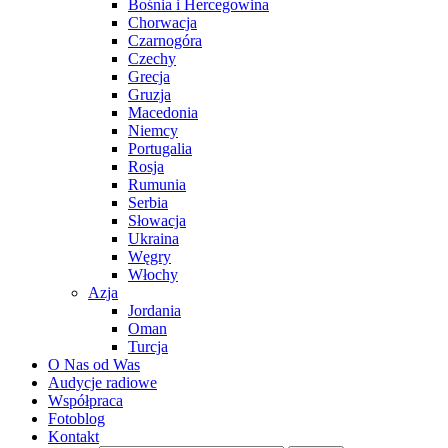
Bośnia i Hercegowina
Chorwacja
Czarnogóra
Czechy
Grecja
Gruzja
Macedonia
Niemcy
Portugalia
Rosja
Rumunia
Serbia
Słowacja
Ukraina
Węgry
Włochy
Azja
Jordania
Oman
Turcja
O Nas od Was
Audycje radiowe
Współpraca
Fotoblog
Kontakt