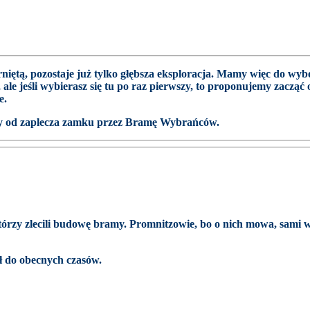
niętą, pozostaje już tylko głębsza eksploracja. Mamy więc do wy
le jeśli wybierasz się tu po raz pierwszy, to proponujemy zacząć 
e.
my od zaplecza zamku przez Bramę Wybrańców.
rzy zlecili budowę bramy. Promnitzowie, bo o nich mowa, sami wy
ł do obecnych czasów.