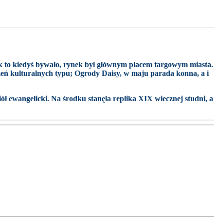
Jak to kiedyś bywało, rynek był głównym placem targowym miasta.
rzeń kulturalnych typu; Ogrody Daisy, w maju parada konna, a i
ł ewangelicki. Na środku stanęła replika XIX wiecznej studni, a