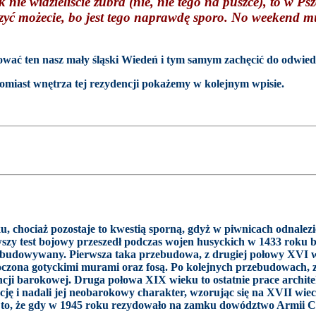
 nie widzieliście żubra (nie, nie tego na puszce), to w P
czyć możecie, bo jest tego naprawdę sporo. No weekend mu
ać ten nasz mały śląski Wiedeń i tym samym zachęcić do odwiedzin
miast wnętrza tej rezydencji pokażemy w kolejnym wpisie.
, chociaż pozostaje to kwestią sporną, gdyż w piwnicach odnalezi
y test bojowy przeszedł podczas wojen husyckich w 1433 roku bron
rzebudowywany. Pierwsza taka przebudowa, z drugiej połowy XVI
toczona gotyckimi murami oraz fosą. Po kolejnych przebudowach,
cji barokowej. Druga połowa XIX wieku to ostatnie prace archite
ę i nadali jej neobarokowy charakter, wzorując się na XVII wie
t to, że gdy w 1945 roku rezydowało na zamku dowództwo Armii Cze