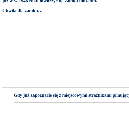
już w w 1946 roku otworzyć na zamku muzeum.
Chwila dla zamku…
Gdy już zapoznacie się z miejscowymi strażnikami pilnując