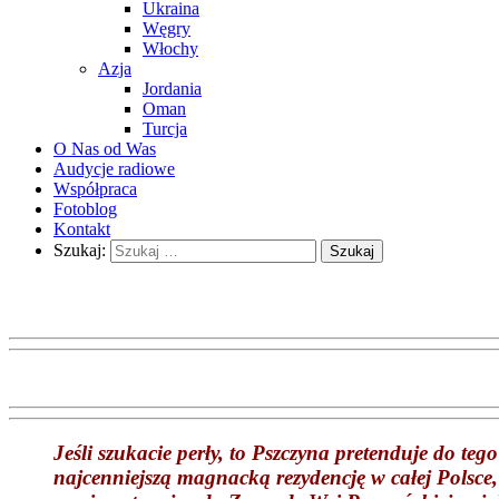
Ukraina
Węgry
Włochy
Azja
Jordania
Oman
Turcja
O Nas od Was
Audycje radiowe
Współpraca
Fotoblog
Kontakt
Szukaj:
Jeśli szukacie perły, to Pszczyna pretenduje do te
najcenniejszą magnacką rezydencję w całej Polsce, 