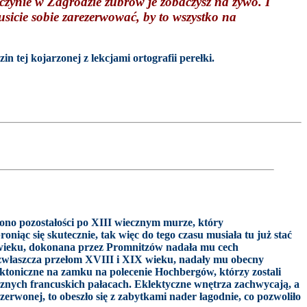
szczynie w Zagrodzie żubrów je zobaczysz na żywo. I
sicie sobie zarezerwować, by to wszystko na
 tej kojarzonej z lekcjami ortografii perełki.
ono pozostałości po XIII wiecznym murze, który
iąc się skutecznie, tak więc do tego czasu musiała tu już stać
 wieku, dokonana przez Promnitzów nadała mu cech
 zwłaszcza przełom XVIII i XIX wieku, nadały mu obecny
ktoniczne na zamku na polecenie Hochbergów, którzy zostali
cznych francuskich pałacach. Eklektyczne wnętrza zachwycają, a
rwonej, to obeszło się z zabytkami nader łagodnie, co pozwoliło