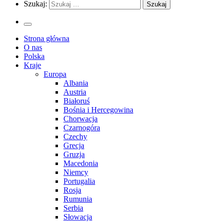
Szukaj:
Strona główna
O nas
Polska
Kraje
Europa
Albania
Austria
Białoruś
Bośnia i Hercegowina
Chorwacja
Czarnogóra
Czechy
Grecja
Gruzja
Macedonia
Niemcy
Portugalia
Rosja
Rumunia
Serbia
Słowacja