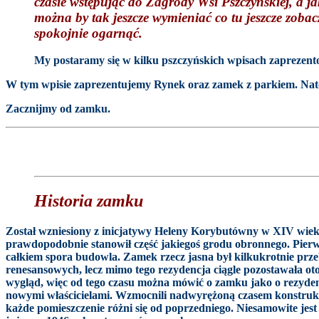
czasie wstępując do Zagrody Wsi Pszczyńskiej, a jak
można by tak jeszcze wymieniać co tu jeszcze zoba
spokojnie ogarnąć.
My postaramy się w kilku pszczyńskich wpisach zaprezentow
W tym wpisie zaprezentujemy Rynek oraz zamek z parkiem. Nato
Zacznijmy od zamku.
Historia zamku
Został wzniesiony z inicjatywy Heleny Korybutówny w XIV wieku
prawdopodobnie stanowił część jakiegoś grodu obronnego. Pierwsz
całkiem spora budowla. Zamek rzecz jasna był kilkukrotnie p
renesansowych, lecz mimo tego rezydencja ciągle pozostawała o
wygląd, więc od tego czasu można mówić o zamku jako o rezyden
nowymi właścicielami. Wzmocnili nadwyrężoną czasem konstrukcj
każde pomieszczenie różni się od poprzedniego. Niesamowite jes