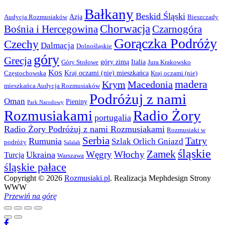
Bałkany
Beskid Śląski
Azja
Audycja Rozmusiaków
Bieszczady
Chorwacja
Bośnia i Hercegowina
Czarnogóra
Gorączka Podróży
Czechy
Dalmacja
Dolnośląskie
góry
Grecja
góry zimą
Italia
Góry Stołowe
Jura Krakowsko
Kos
Kraj oczami (nie) mieszkańca
Częstochowska
Kraj oczami (nie)
madera
Krym
Macedonia
mieszkańca Audycja Rozmusiaków
Podróżuj z nami
Oman
Pieniny
Park Narodowy
Rozmusiakami
Radio Żory
portugalia
Radio Żory Podróżuj z nami Rozmusiakami
Rozmusiaki w
Serbia
Tatry
Rumunia
Szlak Orlich Gniazd
podróży
Salalah
śląskie
Zamek
Węgry
Włochy
Ukraina
Turcja
Warszawa
śląskie pałace
Copyright © 2026
Rozmusiaki.pl
. Realizacja Mephdesign Strony
WWW
Przewiń na górę