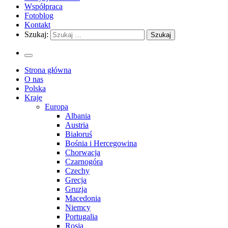
Współpraca
Fotoblog
Kontakt
Szukaj:
Strona główna
O nas
Polska
Kraje
Europa
Albania
Austria
Białoruś
Bośnia i Hercegowina
Chorwacja
Czarnogóra
Czechy
Grecja
Gruzja
Macedonia
Niemcy
Portugalia
Rosja