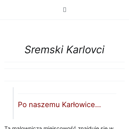
Przejdź
do
treści
Sremski Karlovci
Po naszemu Karłowice…
Ta malownicza miejscowość znajduje się w