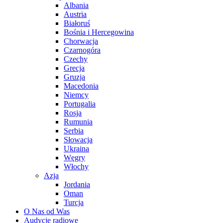
Albania
Austria
Białoruś
Bośnia i Hercegowina
Chorwacja
Czarnogóra
Czechy
Grecja
Gruzja
Macedonia
Niemcy
Portugalia
Rosja
Rumunia
Serbia
Słowacja
Ukraina
Węgry
Włochy
Azja
Jordania
Oman
Turcja
O Nas od Was
Audycje radiowe