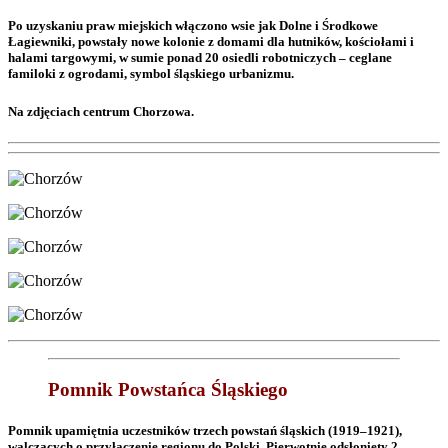
Po uzyskaniu praw miejskich włączono wsie jak Dolne i Środkowe
Łagiewniki, powstały nowe kolonie z domami dla hutników, kościołami i
halami targowymi, w sumie ponad 20 osiedli robotniczych – ceglane
familoki z ogrodami, symbol śląskiego urbanizmu.
Na zdjęciach centrum Chorzowa.
Pomnik Powstańca Śląskiego
Pomnik upamiętnia uczestników trzech powstań śląskich (1919–1921),
walczących o przyłączenie regionu do Polski. Pierwotnie odsłonięty 2