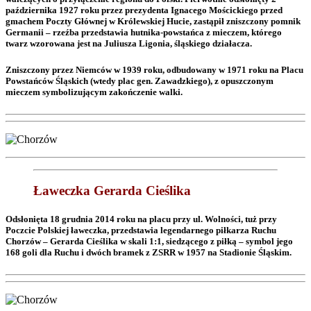
października 1927 roku przez prezydenta Ignacego Mościckiego przed
gmachem Poczty Głównej w Królewskiej Hucie, zastąpił zniszczony pomnik
Germanii – rzeźba przedstawia hutnika-powstańca z mieczem, którego
twarz wzorowana jest na Juliusza Ligonia, śląskiego działacza.
Zniszczony przez Niemców w 1939 roku, odbudowany w 1971 roku na Placu
Powstańców Śląskich (wtedy plac gen. Zawadzkiego), z opuszczonym
mieczem symbolizującym zakończenie walki.
Ławeczka Gerarda Cieślika
Odsłonięta 18 grudnia 2014 roku na placu przy ul. Wolności, tuż przy
Poczcie Polskiej ławeczka, przedstawia legendarnego piłkarza Ruchu
Chorzów – Gerarda Cieślika w skali 1:1, siedzącego z piłką – symbol jego
168 goli dla Ruchu i dwóch bramek z ZSRR w 1957 na Stadionie Śląskim.