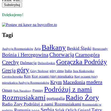
Dziękujemy!
Tagi
Bałkany
Beskid Śląski
Azja
Audycja Rozmusiaków
Bieszczady
Chorwacja
Bośnia i Hercegowina
Czarnogóra
Gorączka Podróży
Czechy
Dalmacja
Dolnośląskie
góry
Grecja
góry zimą
Italia
Góry Stołowe
Jura Krakowsko
Kos
Kraj oczami (nie) mieszkańca
Częstochowska
Kraj oczami (nie)
madera
Krym
Macedonia
mieszkańca Audycja Rozmusiaków
Podróżuj z nami
Oman
Pieniny
Park Narodowy
Rozmusiakami
Radio Żory
portugalia
Radio Żory Podróżuj z nami Rozmusiakami
Rozmusiaki w
Serbia
Tatry
Rumunia
Szlak Orlich Gniazd
podróży
Salalah