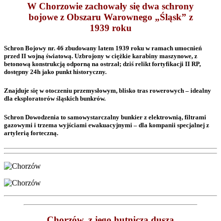
W Chorzowie zachowały się dwa schrony
bojowe z Obszaru Warownego „Śląsk” z
1939 roku
Schron Bojowy nr. 46 zbudowany latem 1939 roku w ramach umocnień
przed II wojną światową. Uzbrojony w ciężkie karabiny maszynowe, z
betonową konstrukcją odporną na ostrzał; dziś relikt fortyfikacji II RP,
dostępny 24h jako punkt historyczny.
Znajduje się w otoczeniu przemysłowym, blisko tras rowerowych – idealny
dla eksploratorów śląskich bunkrów.
Schron Dowodzenia ​
to samowystarczalny bunkier z elektrownią, filtrami
gazowymi i trzema wyjściami ewakuacyjnymi – dla kompanii specjalnej z
artylerią forteczną.
Chorzów, z jego hutniczą duszą