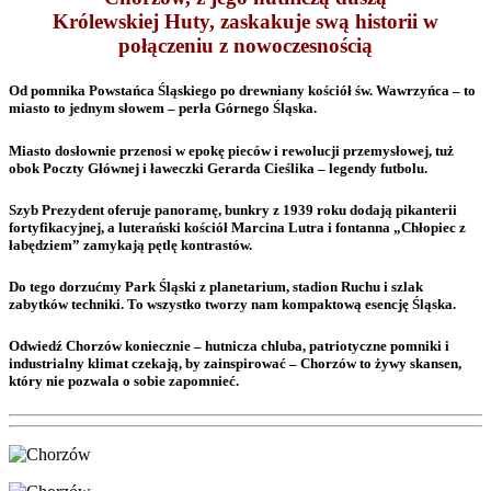
Królewskiej Huty, zaskakuje swą historii w
połączeniu z nowoczesnością
Od pomnika Powstańca Śląskiego po drewniany kościół św. Wawrzyńca – to
miasto to jednym słowem – perła Górnego Śląska.
Miasto dosłownie przenosi w epokę pieców i rewolucji przemysłowej, tuż
obok Poczty Głównej i ławeczki Gerarda Cieślika – legendy futbolu.
Szyb Prezydent oferuje panoramę, bunkry z 1939 roku dodają pikanterii
fortyfikacyjnej, a luterański kościół Marcina Lutra i fontanna „Chłopiec z
łabędziem” zamykają pętlę kontrastów.
Do tego dorzućmy Park Śląski z planetarium, stadion Ruchu i szlak
zabytków techniki. To wszystko tworzy nam kompaktową esencję Śląska.
Odwiedź Chorzów koniecznie – hutnicza chluba, patriotyczne pomniki i
industrialny klimat czekają, by zainspirować – Chorzów to żywy skansen,
który nie pozwala o sobie zapomnieć.