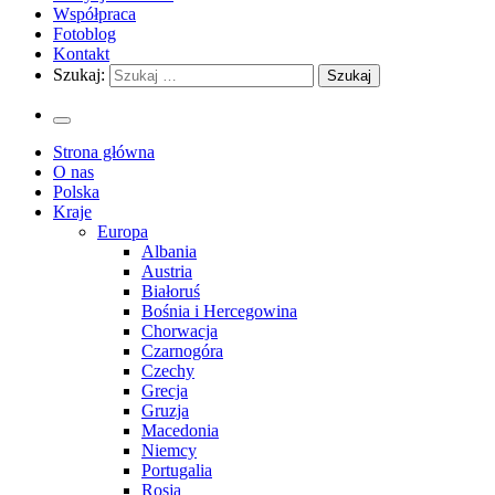
Współpraca
Fotoblog
Kontakt
Szukaj:
Strona główna
O nas
Polska
Kraje
Europa
Albania
Austria
Białoruś
Bośnia i Hercegowina
Chorwacja
Czarnogóra
Czechy
Grecja
Gruzja
Macedonia
Niemcy
Portugalia
Rosja