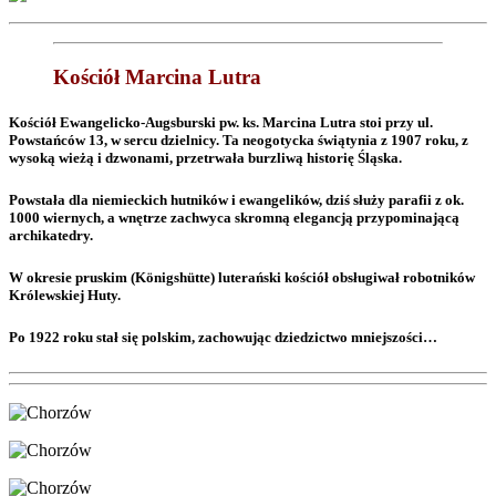
Kościół Marcina Lutra
Kościół Ewangelicko-Augsburski pw. ks. Marcina Lutra stoi przy ul.
Powstańców 13, w sercu dzielnicy. Ta neogotycka świątynia z 1907 roku, z
wysoką wieżą i dzwonami, przetrwała burzliwą historię Śląska.
Powstała dla niemieckich hutników i ewangelików, dziś służy parafii z ok.
1000 wiernych, a wnętrze zachwyca skromną elegancją przypominającą
archikatedry.
W okresie pruskim (Königshütte) luterański kościół obsługiwał robotników
Królewskiej Huty.
Po 1922 roku stał się polskim, zachowując dziedzictwo mniejszości…