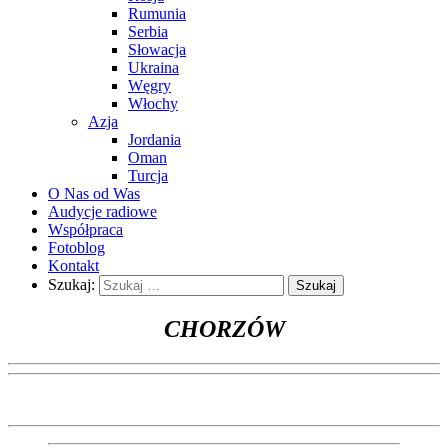
Rumunia
Serbia
Słowacja
Ukraina
Węgry
Włochy
Azja
Jordania
Oman
Turcja
O Nas od Was
Audycje radiowe
Współpraca
Fotoblog
Kontakt
Szukaj:
CHORZÓW