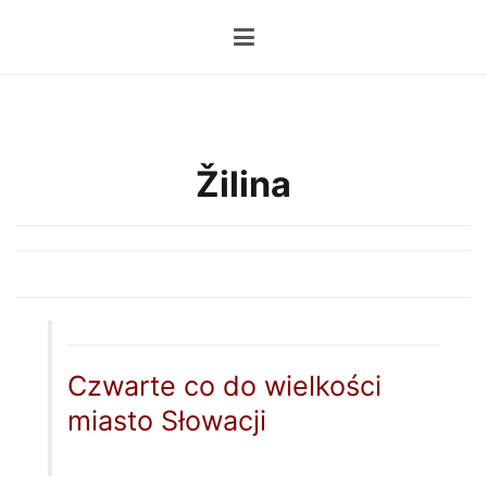
Przejdź
do
treści
Žilina
Czwarte co do wielkości
miasto Słowacji