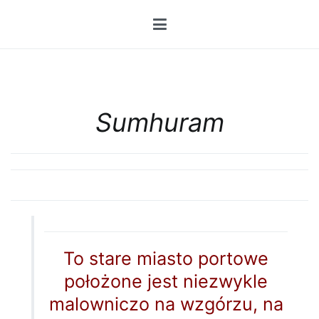
Przejdź
do
treści
Sumhuram
To stare miasto portowe
położone jest niezwykle
malowniczo na wzgórzu, na