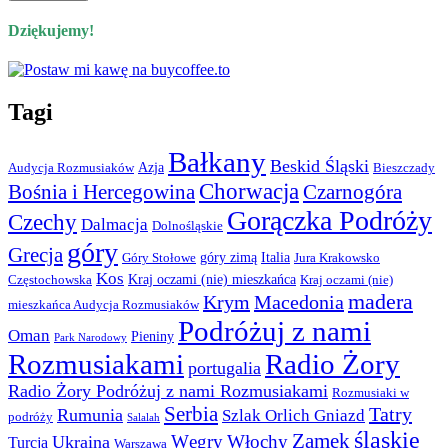
Dziękujemy!
Tagi
Bałkany
Beskid Śląski
Azja
Audycja Rozmusiaków
Bieszczady
Chorwacja
Bośnia i Hercegowina
Czarnogóra
Gorączka Podróży
Czechy
Dalmacja
Dolnośląskie
góry
Grecja
góry zimą
Italia
Góry Stołowe
Jura Krakowsko
Kos
Kraj oczami (nie) mieszkańca
Częstochowska
Kraj oczami (nie)
madera
Krym
Macedonia
mieszkańca Audycja Rozmusiaków
Podróżuj z nami
Oman
Pieniny
Park Narodowy
Rozmusiakami
Radio Żory
portugalia
Radio Żory Podróżuj z nami Rozmusiakami
Rozmusiaki w
Serbia
Tatry
Rumunia
Szlak Orlich Gniazd
podróży
Salalah
śląskie
Zamek
Węgry
Włochy
Ukraina
Turcja
Warszawa