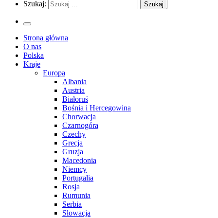
Szukaj:
Strona główna
O nas
Polska
Kraje
Europa
Albania
Austria
Białoruś
Bośnia i Hercegowina
Chorwacja
Czarnogóra
Czechy
Grecja
Gruzja
Macedonia
Niemcy
Portugalia
Rosja
Rumunia
Serbia
Słowacja