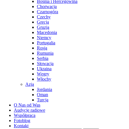
Bośnia i Hercegowina
Chorwacja
Czarnogóra
Czechy
Grecja
Gruzja
Macedonia
Niemcy
Portugalia
Rosja
Rumunia
Serbia
Słowacja
Ukraina
Węgry
Włochy
Azja
Jordania
Oman
Turcja
O Nas od Was
Audycje radiowe
Współpraca
Fotoblog
Kontakt