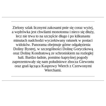
Zielony szlak licznymi zakosami pnie się coraz wyżej,
a wędrówka jest chwilami monotonna i nieco się dłuży,
lecz nie trwa to na szczęście długo i po kilkunastu
minutach nadchodzi wyczekiwany ratunek w postaci
widoków. Panorama obejmuje górne odgałęzienia
Doliny Bystrej, w szczególności Dolinę Goryczkową
oraz Dolinę Kondratową ze schroniskiem na rozległej
hali. Bardzo ładnie, pomimo kapryśnej pogody
zaprezentowały się nam południowe zbocza Giewontu
oraz grań łącząca Kasprowy Wierch z Czerwonymi
Wierchami.