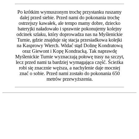
Po krótkim wymuszonym trochę przystanku ruszamy
dalej przed siebie. Przed nami do pokonania trochę
ostrzejszy kawałek, ale tempo mamy dobre, dziecko
bateryjki naładowało i sprawnie pokonujemy kolejny
odcinek szlaku, który doprowadza nas na Myślenickie
Turnie, gdzie znajduje się stacja przesiadkowa kolejki
na Kasprowy Wierch. Widać stąd Dolinę Kondratową
oraz Giewont i Kopę Kondracką. Tak naprawdę
Myślenickie Turnie wyznaczają połowę trasy na szczyt,
lecz przed nami ta bardziej wymagająca część. Ścieżka
robi się znacznie węższa, a nachylenie daje mocniej
znać o sobie. Przed nami zostało do pokonania 650
metrów przewyższenia.