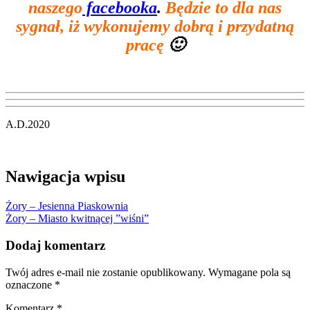
naszego
facebooka
.
Będzie to dla nas
sygnał, iż wykonujemy dobrą i przydatną
pracę
🙂
A.D.2020
Nawigacja wpisu
Żory – Jesienna Piaskownia
Żory – Miasto kwitnącej ”wiśni”
Dodaj komentarz
Twój adres e-mail nie zostanie opublikowany.
Wymagane pola są
oznaczone
*
Komentarz
*