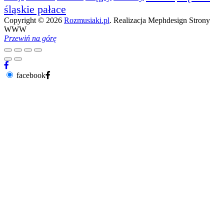
śląskie pałace
Copyright © 2026
Rozmusiaki.pl
. Realizacja Mephdesign Strony
WWW
Przewiń na górę
facebook