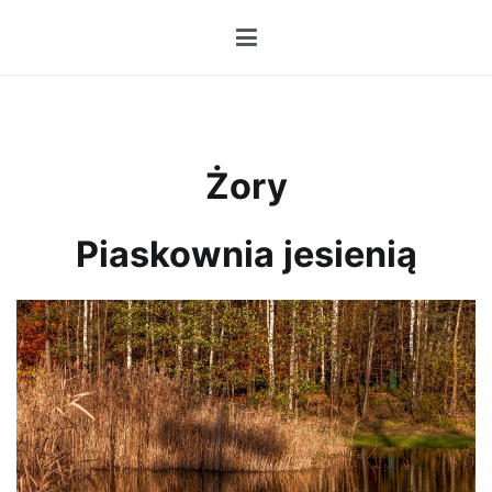
Przejdź
do
treści
Żory
Piaskownia jesienią