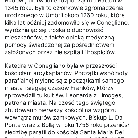
Budowę pierwotnie rozpoczął ród Battuti w
1345 roku. Byli to członkowie zgromadzenia
urodzonego w Umbrii około 1260 roku, które
kilka lat później zadomowiło się w Conegliano,
wyróżniając się troską o duchowość
mieszkańców, a także opieką medyczną
pomocy świadczonej za pośrednictwem
założonych przez nie szpitali i hospicjów.
Katedra w Conegliano była
w przeszłości
kościołem arcykapłanów.
Początki wspólnoty
parafialnej mylone są z początkami samego
miasta
i sięgają czasów Franków, którzy
sprowadzili tu kult św. Leonarda z Limoges,
patrona miasta. Na cześć tego świętego
zbudowano pierwszy kościół na wzgórzu
wewnątrz murów zamkowych. Biskup L. Da
Ponte wraz z Bollą w roku 1756 roku przeniósł
siedzibę parafii do kościoła Santa Maria Dei