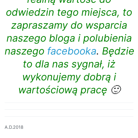
to dla nas sygnał, iż
wykonujemy dobrą i
wartościową pracę
🙂
A.D.2018
Nawigacja
Kozłówka
Prudnik