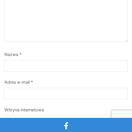
Nazwa
*
Adres e-mail
*
Witryna internetowa
Zapamiętaj moje dane w tej przeglądarce podczas pisania
kolejnych komentarzy.