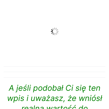
A jeśli podobał Ci się ten
wpis i
uważasz, że wniósł
realną wartość do
odwiedzin tego miejsca, to
zapraszamy do wsparcia
naszego bloga i polubienia
naszego
facebooka
.
Będzie