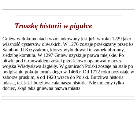
Troszkę historii w pigułce
Gniew w dokumentach wzmiankowany jest już w roku 1229 jako
własność cystersów oliwskich. W 1276 zostaje przekazany przez ks.
Sambora II Krzyżakom, którzy wybudowali tu zamek obronny,
siedzibę komtura. W 1297 Gniew uzyskuje prawa miejskie. Po
bitwie pod Grunwaldem został przejściowo opanowany przez
wojska Władysława Jagiełły. W granicach Polski zostaje na stałe po
podpisaniu pokoju toruńskiego w 1466 r. Od 1772 roku pozostaje w
zaborze pruskim, a od 1920 wraca do Polski. Burzliwa historia
miasta, tak jak i burzliwa cała nasza historia. Nie umiemy tylko
dociec, skąd taka gniewna nazwa miasta.