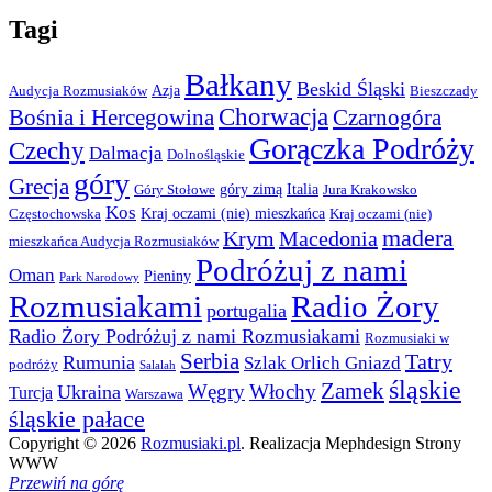
Tagi
Bałkany
Beskid Śląski
Azja
Audycja Rozmusiaków
Bieszczady
Chorwacja
Bośnia i Hercegowina
Czarnogóra
Gorączka Podróży
Czechy
Dalmacja
Dolnośląskie
góry
Grecja
góry zimą
Italia
Góry Stołowe
Jura Krakowsko
Kos
Kraj oczami (nie) mieszkańca
Częstochowska
Kraj oczami (nie)
madera
Krym
Macedonia
mieszkańca Audycja Rozmusiaków
Podróżuj z nami
Oman
Pieniny
Park Narodowy
Rozmusiakami
Radio Żory
portugalia
Radio Żory Podróżuj z nami Rozmusiakami
Rozmusiaki w
Serbia
Tatry
Rumunia
Szlak Orlich Gniazd
podróży
Salalah
śląskie
Zamek
Węgry
Włochy
Ukraina
Turcja
Warszawa
śląskie pałace
Copyright © 2026
Rozmusiaki.pl
. Realizacja Mephdesign Strony
WWW
Przewiń na górę