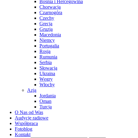
Bośnia i Hercegowina
Chorwacja
Czarnogóra
Czechy
Grecja
Gruzja
Macedonia
Niemcy
Portugalia
Rosja
Rumunia
Serbia
Słowacja
Ukraina
Węgry
Włochy
Azja
Jordania
Oman
Turcja
O Nas od Was
Audycje radiowe
Współpraca
Fotoblog
Kontakt