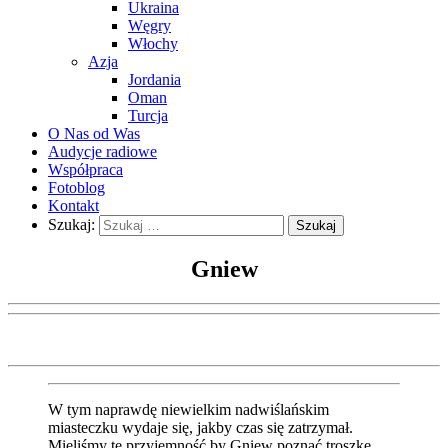
Ukraina
Węgry
Włochy
Azja
Jordania
Oman
Turcja
O Nas od Was
Audycje radiowe
Współpraca
Fotoblog
Kontakt
Szukaj:
Gniew
W tym naprawdę niewielkim nadwiślańskim
miasteczku wydaje się, jakby czas się zatrzymał.
Mieliśmy tę przyjemność by Gniew poznać troszkę