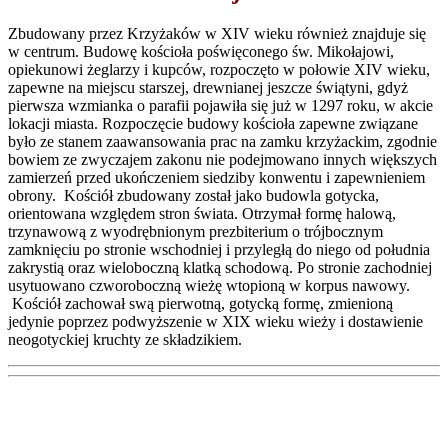
Zbudowany przez Krzyżaków w XIV wieku również znajduje się
w centrum. Budowę kościoła poświęconego św. Mikołajowi,
opiekunowi żeglarzy i kupców, rozpoczęto w połowie XIV wieku,
zapewne na miejscu starszej, drewnianej jeszcze świątyni, gdyż
pierwsza wzmianka o parafii pojawiła się już w 1297 roku, w akcie
lokacji miasta. Rozpoczęcie budowy kościoła zapewne związane
było ze stanem zaawansowania prac na zamku krzyżackim, zgodnie
bowiem ze zwyczajem zakonu nie podejmowano innych większych
zamierzeń przed ukończeniem siedziby konwentu i zapewnieniem
obrony. Kościół zbudowany został jako budowla gotycka,
orientowana względem stron świata. Otrzymał formę halową,
trzynawową z wyodrębnionym prezbiterium o trójbocznym
zamknięciu po stronie wschodniej i przyległą do niego od południa
zakrystią oraz wieloboczną klatką schodową. Po stronie zachodniej
usytuowano czworoboczną wieżę wtopioną w korpus nawowy.
Kościół zachował swą pierwotną, gotycką formę, zmienioną
jedynie poprzez podwyższenie w XIX wieku wieży i dostawienie
neogotyckiej kruchty ze składzikiem.