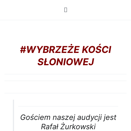
Przejdź
do
treści
#WYBRZEŻE KOŚCI
SŁONIOWEJ
Gościem naszej audycji jest
Rafał Żurkowski