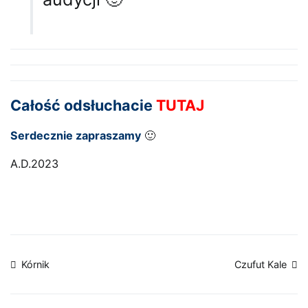
Całość odsłuchacie
TUTAJ
Serdecznie zapraszamy
🙂
A.D.2023
Nawigacja
Kórnik
Czufut Kale
wpisu