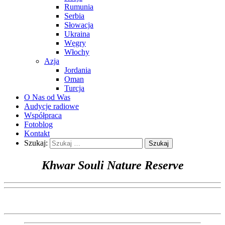
Rumunia
Serbia
Słowacja
Ukraina
Węgry
Włochy
Azja
Jordania
Oman
Turcja
O Nas od Was
Audycje radiowe
Współpraca
Fotoblog
Kontakt
Szukaj:
Khwar Souli Nature Reserve