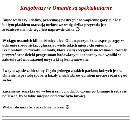
Krajobrazy w Omanie są spektakularne
Bujne wadi czyli doliny, przecinają postrzępione wapienne góry, plaże z
białym piaskiem otaczają turkusowe wody, dzika przyroda jest
zróżnicowana i do tego jest naprawdę dzika 🙂
W ciągu ostatnich kilku dziesięcioleci Oman poczynił znaczące postępy w
ochronie środowiska, ogłaszając wiele takich miejsc chronionymi
rezerwatami przyrody. Gatunki, które kiedyś wyginęły na wolności, zostały
przywrócone dzięki programom hodowlanym i ochronnym, a wysiłki w
zakresie zrównoważonej turystyki są kontynuowane.
I w tym wpisie zabieramy Cię do jednego z takich parków, których jest w
Omanie naprawdę sporo, a każdy z nich wbrew opiniom mocno różni się od
siebie.
Zaczniemy wszakże od wyboru samochodu, bo czymś po Omanie trzeba się
poruszać, by w takie miejsca docierać było łatwiej.
Wybór do najłatwiejszych nie należał 😉