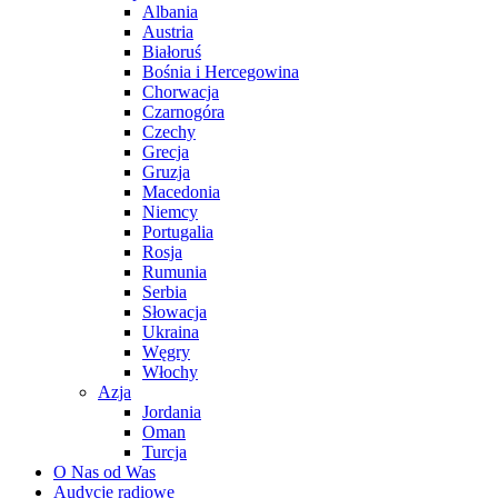
Albania
Austria
Białoruś
Bośnia i Hercegowina
Chorwacja
Czarnogóra
Czechy
Grecja
Gruzja
Macedonia
Niemcy
Portugalia
Rosja
Rumunia
Serbia
Słowacja
Ukraina
Węgry
Włochy
Azja
Jordania
Oman
Turcja
O Nas od Was
Audycje radiowe