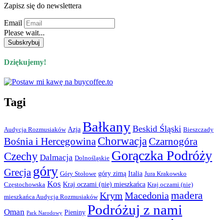
Zapisz się do newslettera
Email
Please wait...
Dziękujemy!
Tagi
Bałkany
Beskid Śląski
Azja
Audycja Rozmusiaków
Bieszczady
Chorwacja
Bośnia i Hercegowina
Czarnogóra
Gorączka Podróży
Czechy
Dalmacja
Dolnośląskie
góry
Grecja
góry zimą
Italia
Góry Stołowe
Jura Krakowsko
Kos
Kraj oczami (nie) mieszkańca
Częstochowska
Kraj oczami (nie)
madera
Krym
Macedonia
mieszkańca Audycja Rozmusiaków
Podróżuj z nami
Oman
Pieniny
Park Narodowy