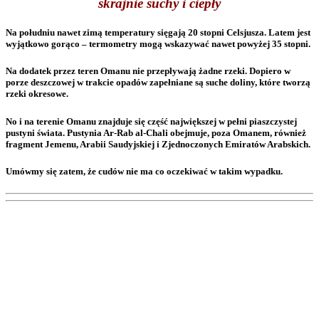
skrajnie suchy i ciepły
Na południu nawet zimą temperatury sięgają 20 stopni Celsjusza. Latem jest
wyjątkowo gorąco – termometry mogą wskazywać nawet powyżej 35 stopni.
Na dodatek przez teren Omanu nie przepływają żadne rzeki. Dopiero w
porze deszczowej w trakcie opadów zapełniane są suche doliny, które tworzą
rzeki okresowe.
No i na terenie Omanu znajduje się część największej w pełni piaszczystej
pustyni świata. Pustynia Ar-Rab al-Chali obejmuje, poza Omanem, również
fragment Jemenu, Arabii Saudyjskiej i Zjednoczonych Emiratów Arabskich.
Umówmy się zatem, że cudów nie ma co oczekiwać w takim wypadku.