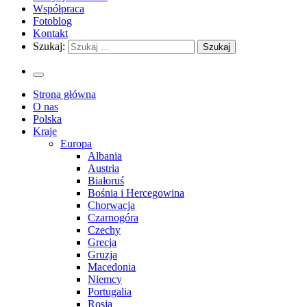
Współpraca
Fotoblog
Kontakt
Szukaj:
Strona główna
O nas
Polska
Kraje
Europa
Albania
Austria
Białoruś
Bośnia i Hercegowina
Chorwacja
Czarnogóra
Czechy
Grecja
Gruzja
Macedonia
Niemcy
Portugalia
Rosja