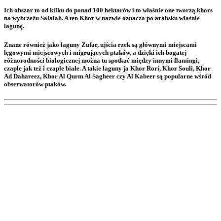
Ich obszar to od kilku do ponad 100 hektarów i to właśnie one tworzą khors
na wybrzeżu Salalah. A ten Khor w nazwie oznacza po arabsku właśnie
lagunę.
Znane również jako laguny Zufar, ujścia rzek są głównymi miejscami
lęgowymi miejscowych i migrujących ptaków, a dzięki ich bogatej
różnorodności biologicznej można tu spotkać między innymi flamingi,
czaple jak też i czaple białe. A takie laguny ja Khor Rori, Khor Souli, Khor
Ad Dahareez, Khor Al Qurm Al Sagheer czy Al Kabeer są popularne wśród
obserwatorów ptaków.