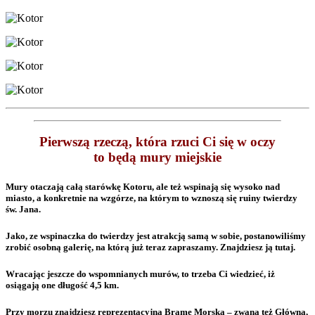
Pierwszą rzeczą, która rzuci Ci się w oczy
to będą mury miejskie
Mury otaczają całą starówkę Kotoru, ale też wspinają się wysoko nad
miasto, a konkretnie na wzgórze, na którym to wznoszą się ruiny twierdzy
św. Jana.
Jako, ze wspinaczka do twierdzy jest atrakcją samą w sobie, postanowiliśmy
zrobić osobną galerię, na którą już teraz zapraszamy. Znajdziesz ją tutaj.
Wracając jeszcze do wspomnianych murów, to trzeba Ci wiedzieć, iż
osiągają one długość 4,5 km.
Przy morzu znajdziesz reprezentacyjną Bramę Morską – zwaną też Główną,