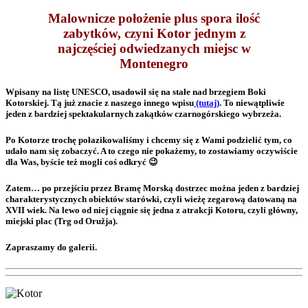
Malownicze położenie plus spora ilość
zabytków, czyni Kotor jednym z
najczęściej odwiedzanych miejsc w
Montenegro
Wpisany na listę UNESCO, usadowił się na stałe nad brzegiem Boki
Kotorskiej. Tą już znacie z naszego innego wpisu
(tutaj)
. To niewątpliwie
jeden z bardziej spektakularnych zakątków czarnogórskiego wybrzeża.
Po Kotorze trochę połazikowaliśmy i chcemy się z Wami podzielić tym, co
udało nam się zobaczyć. A to czego nie pokażemy, to zostawiamy oczywiście
dla Was, byście też mogli coś odkryć 😉
Zatem… po przejściu przez Bramę Morską dostrzec można jeden z bardziej
charakterystycznych obiektów starówki, czyli wieżę zegarową datowaną na
XVII wiek. Na lewo od niej ciągnie się jedna z atrakcji Kotoru, czyli główny,
miejski plac (Trg od Oružja).
Zapraszamy do galerii.