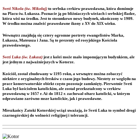
Sveti Nikola (św. Mikołaj)
to serbska cerkiew prawosławna, która dominuje
na Placu św. Łukasza. Poznacie ją po bliźniaczych wieżach i serbskiej fladze,
która wisi na środku. Jest to stosunkowo nowy budynek, ukończony w 1909.
W środku można znaleźć prawosławne ikony z XV do XIX wieku.
Wewnątrz znajdują się cztery ogromne portrety ewangelistów Marka,
Łukasza, Mateusza i Jana. Są to prezenty od rosyjskiego Kościoła
prawosławnego.
Sveti Luka (św. Łukasz)
jest z kolei może mało imponującym budynkiem, ale
jest jednym z najważniejszych w Kotorze.
Kościół, został zbudowany w 1195 roku, a wewnątrz można zobaczyć
niektóre z oryginalnych fresków z czasu jego budowy. Niestety ze względu na
prace konserwatorskie obiekt często pozostaje zamknięty. Pierwotnie Sveti
Luka był kościołem katolickim, ale został przekształcony w cerkiew
prawosławną w 1657 r. Aż do 1812 r. zachował ołtarz katolicki, w którym
odprawiano zarówno msze katolickie, jak i prawosławne.
Mieszkańcy Zatoki Kotorskiej wciąż uważają, że Sveti Luka to symbol drogi
czarnogórskiej do wolności religijnej i tolerancji.