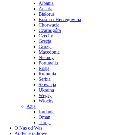
Albania
Austria
Białoruś
Bośnia i Hercegowina
Chorwacja
Czarnogóra
Czechy
Grecja
Gruzja
Macedonia
Niemcy
Portugalia
Rosja
Rumunia
Serbia
Słowacja
Ukraina
Węgry
Włochy
Azja
Jordania
Oman
Turcja
O Nas od Was
Audycje radiowe