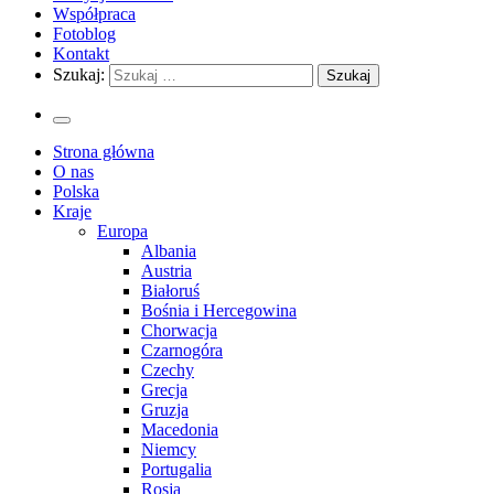
Współpraca
Fotoblog
Kontakt
Szukaj:
Strona główna
O nas
Polska
Kraje
Europa
Albania
Austria
Białoruś
Bośnia i Hercegowina
Chorwacja
Czarnogóra
Czechy
Grecja
Gruzja
Macedonia
Niemcy
Portugalia
Rosja