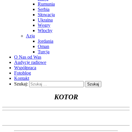
Rumunia
Serbia
Słowacja
Ukraina
Węgry
Włochy
Azja
Jordania
Oman
Turcja
O Nas od Was
Audycje radiowe
Współpraca
Fotoblog
Kontakt
Szukaj:
KOTOR