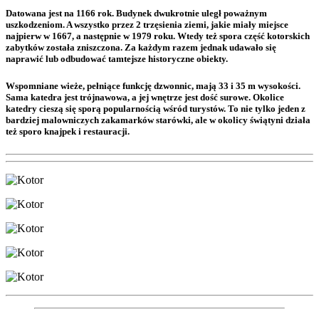
Datowana jest na 1166 rok. Budynek dwukrotnie uległ poważnym
uszkodzeniom. A wszystko przez 2 trzęsienia ziemi, jakie miały miejsce
najpierw w 1667, a następnie w 1979 roku. Wtedy też spora część kotorskich
zabytków została zniszczona. Za każdym razem jednak udawało się
naprawić lub odbudować tamtejsze historyczne obiekty.
Wspomniane wieże, pełniące funkcję dzwonnic, mają 33 i 35 m wysokości.
Sama katedra jest trójnawowa, a jej wnętrze jest dość surowe. Okolice
katedry cieszą się sporą popularnością wśród turystów. To nie tylko jeden z
bardziej malowniczych zakamarków starówki, ale w okolicy świątyni działa
też sporo knajpek i restauracji.