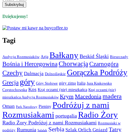
Dziękujemy!
Tagi
Bałkany
Beskid Śląski
Azja
Audycja Rozmusiaków
Bieszczady
Chorwacja
Bośnia i Hercegowina
Czarnogóra
Gorączka Podróży
Czechy
Dalmacja
Dolnośląskie
góry
Grecja
góry zimą
Italia
Góry Stołowe
Jura Krakowsko
Kos
Kraj oczami (nie) mieszkańca
Częstochowska
Kraj oczami (nie)
madera
Krym
Macedonia
mieszkańca Audycja Rozmusiaków
Podróżuj z nami
Oman
Pieniny
Park Narodowy
Rozmusiakami
Radio Żory
portugalia
Radio Żory Podróżuj z nami Rozmusiakami
Rozmusiaki w
Serbia
Tatry
Rumunia
Szlak Orlich Gniazd
podróży
Salalah