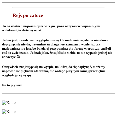
Rejs po zatoce
To co istotne i najważniejsze w rejsie, poza oczywiście wspaniałymi
widokami, to dwie wysepki.
Jedna jest prawdziwa i wygląda niezwykle malowniczo, ale na nią akurat
dopłynąć się nie da, natomiast ta druga jest sztuczna i wcale już tak
malownicza nie jest, bo bardziej przypomina platformę wiertniczą, aniżeli
coś do zwiedzania. Jednak jako, że są blisko siebie, to nie wypada jednej nie
zobaczyć 😉
Oczywiście znajdując się na wyspie, na którą da się dopłynąć, możemy
napawać się pięknem otoczenia, nie widząc przy tym samej przeciętnie
wyglądającej wyspy.
No to płyńmy…