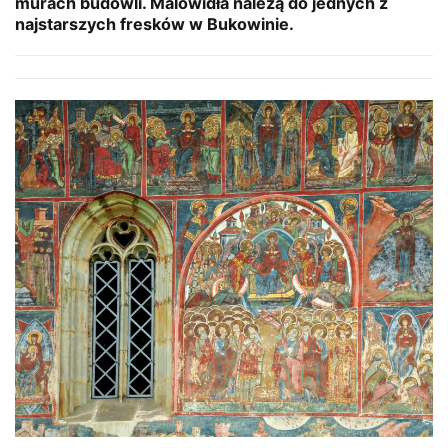
murach budowli. Malowidła należą do jednych z
najstarszych fresków w Bukowinie.