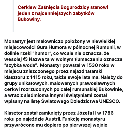
Cerkiew Zaśnięcia Bogurodzicy stanowi
jeden z najcenniejszych zabytków
Bukowiny.
Monastyr jest malowniczo położony w niewielkiej
miejscowości Gura Humora w północnej Rumunii, w
dolinie rzeki ”humor”, co wcale nie oznacza, że
wesołej 😉 Nazwa ta w wolnym tłumaczeniu oznacza
”szybka woda”. Monastyr powstał w 1530 roku w
miejscu zniszczonego przez najazd tatarski
klasztoru z 1415 roku, także swoje lata ma. Należy do
grupy unikatowych, malowanych prawosławnych
cerkwi rozrzuconych po całej rumuńskiej Bukowinie,
a wraz z siedmioma innymi świątyniami został
wpisany na listę Światowego Dziedzictwa UNESCO.
Klasztor został zamknięty przez Józefa II w 1786
roku po najeździe Austrii. Funkcję monastyru
przywrócono mu dopiero po pierwszej wojnie