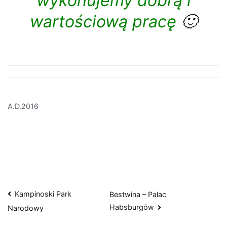
wykonujemy dobrą i
wartościową pracę
🙂
A.D.2016
Nawigacja
Kampinoski Park
Bestwina – Pałac
Habsburgów
Narodowy
wpisu