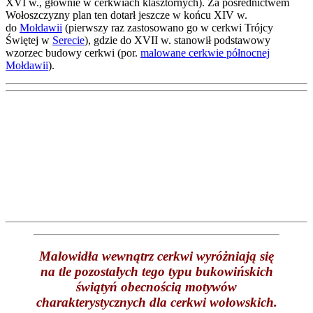
XVI w., głównie w cerkwiach klasztornych). Za pośrednictwem
Wołoszczyzny plan ten dotarł jeszcze w końcu XIV w.
do
Mołdawii
(pierwszy raz zastosowano go w cerkwi Trójcy
Świętej w
Serecie
), gdzie do XVII w. stanowił podstawowy
wzorzec budowy cerkwi (por.
malowane cerkwie północnej
Mołdawii
).
Malowidła wewnątrz cerkwi wyróżniają się
na tle pozostałych tego typu bukowińskich
świątyń obecnością motywów
charakterystycznych dla cerkwi wołowskich.