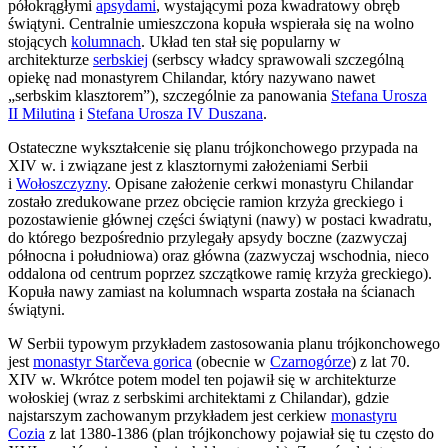
półokrągłymi
apsydami
, wystającymi poza kwadratowy obręb
świątyni. Centralnie umieszczona kopuła wspierała się na wolno
stojących
kolumnach
. Układ ten stał się popularny w
architekturze
serbskiej
(serbscy władcy sprawowali szczególną
opiekę nad monastyrem Chilandar, który nazywano nawet
„serbskim klasztorem”), szczególnie za panowania
Stefana Urosza
II Milutina
i
Stefana Urosza IV Duszana
.
Ostateczne wykształcenie się planu trójkonchowego przypada na
XIV w. i związane jest z klasztornymi założeniami Serbii
i
Wołoszczyzny
. Opisane założenie cerkwi monastyru Chilandar
zostało zredukowane przez obcięcie ramion krzyża greckiego i
pozostawienie głównej części świątyni (nawy) w postaci kwadratu,
do którego bezpośrednio przylegały apsydy boczne (zazwyczaj
północna i południowa) oraz główna (zazwyczaj wschodnia, nieco
oddalona od centrum poprzez szczątkowe ramię krzyża greckiego).
Kopuła nawy zamiast na kolumnach wsparta została na ścianach
świątyni.
W Serbii typowym przykładem zastosowania planu trójkonchowego
jest
monastyr Starčeva gorica
(obecnie w
Czarnogórze
) z lat 70.
XIV w. Wkrótce potem model ten pojawił się w architekturze
wołoskiej (wraz z serbskimi architektami z Chilandar), gdzie
najstarszym zachowanym przykładem jest cerkiew
monastyru
Cozia
z lat 1380-1386 (plan trójkonchowy pojawiał się tu często do