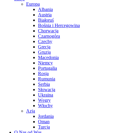
Europa
Albania
Austria
Białoruś
Bośnia i Hercegowina
Chorwacja
Czarnogóra
Czechy
Grecja
Gruzja
Macedonia
Niemcy
Portugalia
Rosja
Rumunia
Serbia
Słowacja
Ukraina
Węgry
Włochy
Azja
Jordania
Oman
Turcja
O Nas od Was