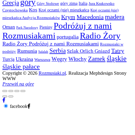
góry
Grecja
góry zimą
Italia
Góry Stołowe
Jura Krakowsko
Kos
Kraj oczami (nie) mieszkańca
Częstochowska
Kraj oczami (nie)
madera
Krym
Macedonia
mieszkańca Audycja Rozmusiaków
Podróżuj z nami
Oman
Pieniny
Park Narodowy
Rozmusiakami
Radio Żory
portugalia
Radio Żory Podróżuj z nami Rozmusiakami
Rozmusiaki w
Serbia
Tatry
Rumunia
Szlak Orlich Gniazd
podróży
Salalah
śląskie
Zamek
Węgry
Włochy
Ukraina
Turcja
Warszawa
śląskie pałace
Copyright © 2026
Rozmusiaki.pl
. Realizacja Mephdesign Strony
WWW
Przewiń na górę
facebook