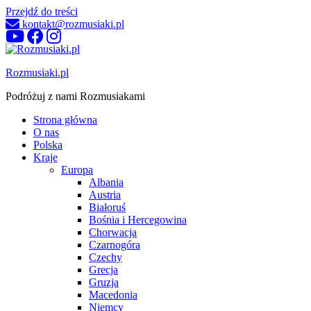
Przejdź do treści
kontakt@rozmusiaki.pl
Rozmusiaki.pl
Podróżuj z nami Rozmusiakami
Strona główna
O nas
Polska
Kraje
Europa
Albania
Austria
Białoruś
Bośnia i Hercegowina
Chorwacja
Czarnogóra
Czechy
Grecja
Gruzja
Macedonia
Niemcy