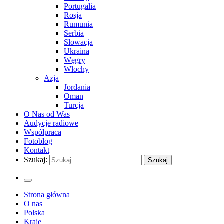
Portugalia
Rosja
Rumunia
Serbia
Słowacja
Ukraina
Węgry
Włochy
Azja
Jordania
Oman
Turcja
O Nas od Was
Audycje radiowe
Współpraca
Fotoblog
Kontakt
Szukaj:
Strona główna
O nas
Polska
Kraje