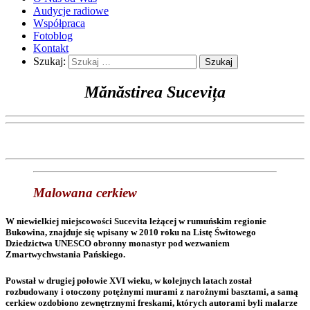
Audycje radiowe
Współpraca
Fotoblog
Kontakt
Szukaj:
Mănăstirea
Sucevița
Malowana cerkiew
W niewielkiej miejscowości Sucevita leżącej w rumuńskim regionie
Bukowina, znajduje się wpisany w 2010 roku na Listę Świtowego
Dziedzictwa UNESCO obronny monastyr pod wezwaniem
Zmartwychwstania Pańskiego.
Powstał w drugiej połowie XVI wieku, w kolejnych latach został
rozbudowany i otoczony potężnymi murami z narożnymi basztami, a samą
cerkiew ozdobiono zewnętrznymi freskami, których autorami byli malarze