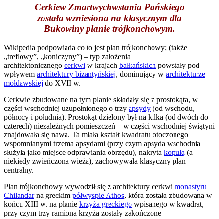
Cerkiew Zmartwychwstania Pańskiego
została wzniesiona na klasycznym dla
Bukowiny planie trójkonchowym.
Wikipedia podpowiada co to jest plan trójkonchowy; (także
„treflowy”, „koniczyny”) – typ założenia
architektonicznego
cerkwi
w krajach
bałkańskich
powstały pod
wpływem
architektury bizantyńskiej
, dominujący w
architekturze
mołdawskiej
do XVII w.
Cerkwie zbudowane na tym planie składały się z prostokąta, w
części wschodniej uzupełnionego o trzy
apsydy
(od wschodu,
północy i południa). Prostokąt dzielony był na kilka (od dwóch do
czterech) niezależnych pomieszczeń – w części wschodniej świątyni
znajdowała się nawa. Ta miała kształt kwadratu otoczonego
wspomnianymi trzema apsydami (przy czym apsyda wschodnia
służyła jako miejsce odprawiania obrzędu), nakryta
kopułą
(a
niekiedy zwieńczona wieżą), zachowywała klasyczny plan
centralny.
Plan trójkonchowy wywodził się z architektury cerkwi
monastyru
Chilandar
na greckim
półwyspie Athos
, która została zbudowana w
końcu XIII w. na planie
krzyża greckiego
wpisanego w kwadrat,
przy czym trzy ramiona krzyża zostały zakończone