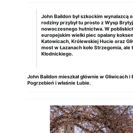
John Baildon był szkockim wynalazcą or
rodziny przybył tu prosto z Wysp Bryty
nowoczesnego hutnictwa. W pobliskich
europejskim wielki piec opalany kokse
Katowicach, Królewskiej Hucie oraz Gli
most w Łazanach koło Strzegomia, ale 
Kłodnickiego.
John Baildon mieszkał głównie w Gliwicach i 
Pogrzebień i właśnie Łubie.