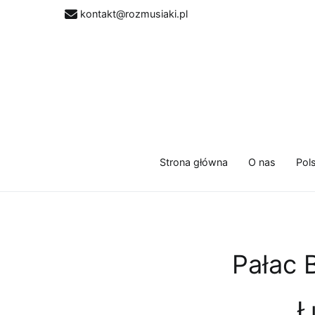
Przejdź
kontakt@rozmusiaki.pl
do
treści
Strona główna
O nas
Pol
Pałac 
Ł