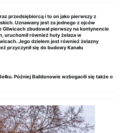
az przedsiębiorcą i to on jako pierwszy z
jskich. Uznawany jest za jednego z ojców
 Gliwicach zbudował pierwszy na kontynencie
m, uruchomił również huty żelaza w
wicach. Jego dziełem jest również żelazny
też przyczynił się do budowy Kanału
Bełku. Później Baildonowie wzbogacili się także o