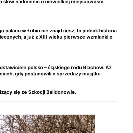
ka słów nadmienić o niewielkiej miejscowości
pałacu w Łubiu nie znajdziesz, to jednak historia
ecznych, a już z XIII wieku pierwsze wzmianki o
edstawiciele polsko – śląskiego rodu Blachów. Aż
ciach, gdy postanowili o sprzedaży majątku
zący się ze Szkocji Baildonowie.