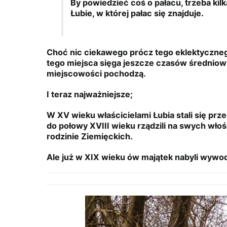
By powiedzieć coś o pałacu, trzeba kil
Łubie, w której pałac się znajduje.
Choć nic ciekawego prócz tego eklektycznego 
tego miejsca sięga jeszcze czasów średniowi
miejscowości pochodzą.
I teraz najważniejsze;
W XV wieku właścicielami Łubia stali się prz
do połowy XVIII wieku rządzili na swych włoś
rodzinie Ziemięckich.
Ale już w XIX wieku ów majątek nabyli wywod