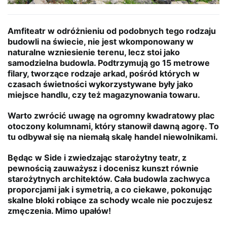
Amfiteatr w odróżnieniu od podobnych tego rodzaju
budowli na świecie, nie jest wkomponowany w
naturalne wzniesienie terenu, lecz stoi jako
samodzielna budowla. Podtrzymują go 15 metrowe
filary, tworzące rodzaje arkad, pośród których w
czasach świetności wykorzystywane były jako
miejsce handlu, czy też magazynowania towaru.
Warto zwrócić uwagę na ogromny kwadratowy plac
otoczony kolumnami, który stanowił dawną agorę. To
tu odbywał się na niemałą skalę handel niewolnikami.
Będąc w Side i zwiedzając starożytny teatr, z
pewnością zauważysz i docenisz kunszt równie
starożytnych architektów. Cała budowla zachwyca
proporcjami jak i symetrią, a co ciekawe, pokonując
skalne bloki robiące za schody wcale nie poczujesz
zmęczenia. Mimo upałów!