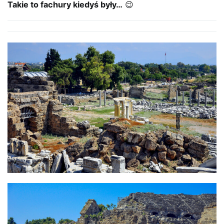
Takie to fachury kiedyś były…
😉