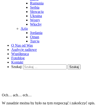
Rumunia
Serbia
Słowacja
Ukraina
Węgry
Włochy
Azja
Jordania
Oman
Turcja
O Nas od Was
Audycje radiowe
Współpraca
Fotoblog
Kontakt
Szukaj:
Och… ach… ech…
W zasadzie można by było na tym rozpocząć i zakończyć opis.