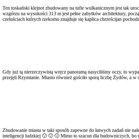
Ten toskański klejnot zbudowany na tufie wulkanicznym jest tak uro
wzgórzu na wysokości 313 m jest pełne zabytków architektury, począ
czeluściach których rzekomo znajduje się kaplica chrześcijan pocho
Gdy już tą nierzeczywistą wręcz panoramą nasyciliśmy oczy, to wyp
przejęli Rzymianie. Miasto również gościło sporą liczbę Żydów, a w o
Zbudowanie miasta w taki sposób zapewne do łatwych zadań nie należ
inteligencji ludzkiej 🙂 🙂 🙂 Mimo to szacun dla budowniczych, bo 