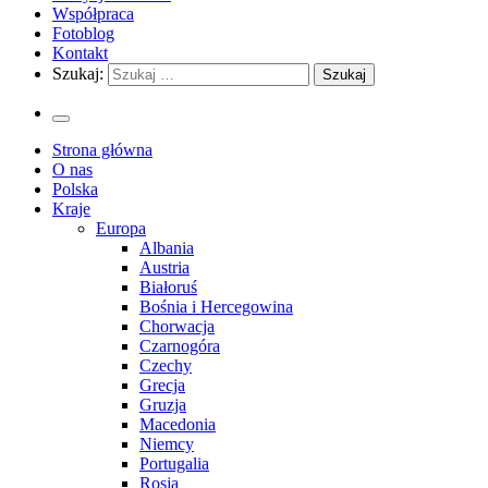
Współpraca
Fotoblog
Kontakt
Szukaj:
Strona główna
O nas
Polska
Kraje
Europa
Albania
Austria
Białoruś
Bośnia i Hercegowina
Chorwacja
Czarnogóra
Czechy
Grecja
Gruzja
Macedonia
Niemcy
Portugalia
Rosja