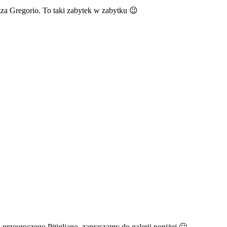
azza Gregorio. To taki zabytek w zabytku 😉
przeuroczego Pitigliano, zapraszamy do galerii poniżej 🙂