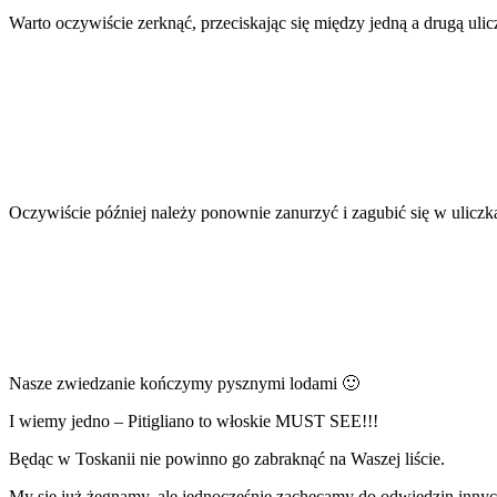
Warto oczywiście zerknąć, przeciskając się między jedną a drugą ulic
Oczywiście później należy ponownie zanurzyć i zagubić się w ulicz
Nasze zwiedzanie kończymy pysznymi lodami 🙂
I wiemy jedno – Pitigliano to włoskie MUST SEE!!!
Będąc w Toskanii nie powinno go zabraknąć na Waszej liście.
My się już żegnamy, ale jednocześnie zachęcamy do odwiedzin innych