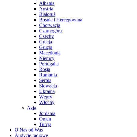
Albania
Austria
Białoruś
Bośnia i Hercegowina
Chorwacja
Czarnogóra
Czechy
Grecja
Gruzja
Macedonia
Niemcy
Portugalia
Rosja
Rumunia
Serbia
Słowacja
Ukraina
Węgry
Włochy
Azja
Jordania
Oman
Turcja
O Nas od Was
Audycje radiowe