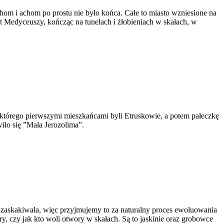
hom i achom po prostu nie było końca. Całe to miasto wzniesione na
t Medyceuszy, kończąc na tunelach i żłobieniach w skałach, w
 którego pierwszymi mieszkańcami byli Etruskowie, a potem pałeczkę
wiło się ”Mała Jerozolima”.
s zaskakiwała, więc przyjmujemy to za naturalny proces ewoluowania
y, czy jak kto woli otwory w skałach. Są to jaskinie oraz grobowce