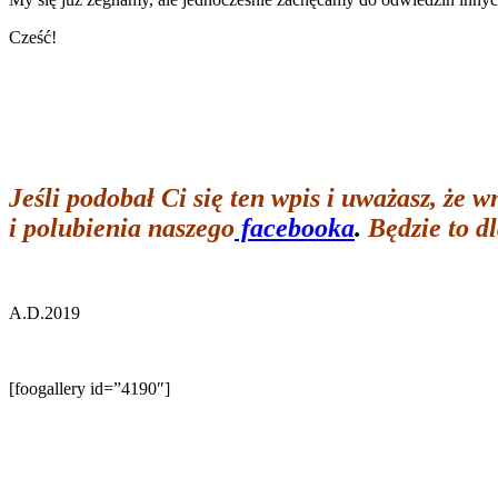
Cześć!
Jeśli podobał Ci się ten wpis i
uważasz, że wn
i polubienia naszego
facebooka
.
Będzie to d
A.D.2019
[foogallery id=”4190″]