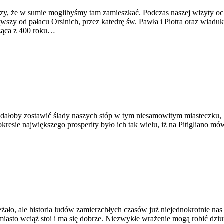
czy, że w sumie moglibyśmy tam zamieszkać. Podczas naszej wizyty oc
wszy od pałacu Orsinich, przez katedrę św. Pawła i Piotra oraz wiaduk
dząca z 400 roku…
adałoby zostawić ślady naszych stóp w tym niesamowitym miasteczku,
kresie największego prosperity było ich tak wielu, iż na Pitigliano mó
ało, ale historia ludów zamierzchłych czasów już niejednokrotnie na
miasto wciąż stoi i ma się dobrze. Niezwykłe wrażenie mogą robić dziur