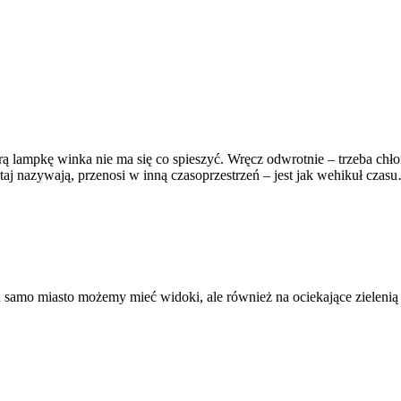
rą lampkę winka nie ma się co spieszyć. Wręcz odwrotnie – trzeba chł
tutaj nazywają, przenosi w inną czasoprzestrzeń – jest jak wehikuł czas
a samo miasto możemy mieć widoki, ale również na ociekające zielenią 