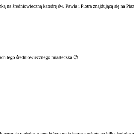
zką na średniowieczną katedrę św. Pawła i Piotra znajdującą się na Pi
kach tego średniowiecznego miasteczka 😉
 naszych wpisów, a tym którzy mają jeszcze ochotę na kilka kadrów z 