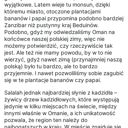
wyjątkowe. Latem wieje tu monsun, dzięki
któremu miasto, otoczone plantacjami
bananów i papai przypomina podobno bardziej
Zanzibar niż pustynny kraj Beduinów.
Podobno, gdyż my odwiedzaliśmy Oman na
końcówce naszej polskiej zimy, więc nie
możemy potwierdzić, czy rzeczywiście tak
jest. Ale też nie mamy powodu, by w to nie
wierzyć, gdyż nawet zimą (przynajmniej naszą
polską) było tu bardzo, ale to bardzo
przyjemnie. I nawet pozwoliliśmy sobie zagubić
się w te plantacje bananów czy papai.
Salalah jednak najbardziej słynie z kadzidła –
żywicy drzew kadzidłowych, które występują
jedynie w kilku miejscach na świecie, między
innymi właśnie w Omanie, a ich unikatowość
pozwala, że region ten należy do
najbogatszych w kraju. W mieście znajduje się