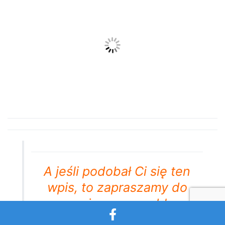
A jeśli podobał Ci się ten
wpis, to zapraszamy do
wsparcia naszego bloga
poprzez polubienie
naszego
facebooka
.
Będzie
to dla nas sygnał, iż
wykonujemy dobrą i
wartościową pracę
🙂