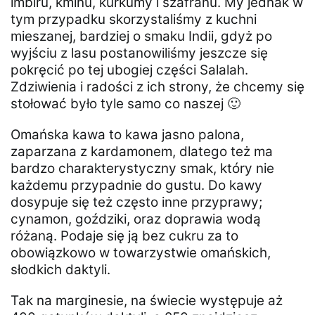
imbiru, kminu, kurkumy i szafranu. My jednak w
tym przypadku skorzystaliśmy z kuchni
mieszanej, bardziej o smaku Indii, gdyż po
wyjściu z lasu postanowiliśmy jeszcze się
pokręcić po tej ubogiej części Salalah.
Zdziwienia i radości z ich strony, że chcemy się
stołować było tyle samo co naszej 🙂
Omańska kawa to kawa jasno palona,
zaparzana z kardamonem, dlatego też ma
bardzo charakterystyczny smak, który nie
każdemu przypadnie do gustu. Do kawy
dosypuje się też często inne przyprawy;
cynamon, goździki, oraz doprawia wodą
różaną. Podaje się ją bez cukru za to
obowiązkowo w towarzystwie omańskich,
słodkich daktyli.
Tak na marginesie, na świecie występuje aż