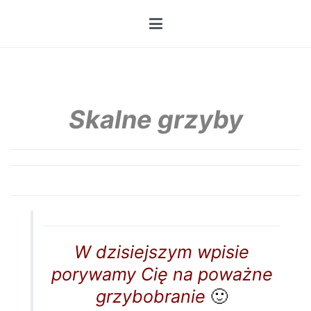
Przejdź
do
treści
Skalne grzyby
W dzisiejszym wpisie
porywamy Cię na poważne
grzybobranie
🙂