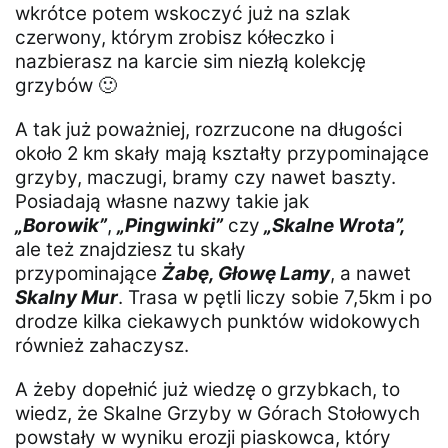
wkrótce potem wskoczyć już na szlak
czerwony, którym zrobisz kółeczko i
nazbierasz na karcie sim niezłą kolekcję
grzybów 🙂
A tak już poważniej, rozrzucone na długości
około 2 km skały mają kształty przypominające
grzyby, maczugi, bramy czy nawet baszty.
Posiadają własne nazwy takie jak
„Borowik”
,
„Pingwinki”
czy
„Skalne Wrota”,
ale też znajdziesz tu skały
przypominające
Żabę, Głowę Lamy
, a nawet
Skalny Mur
. Trasa w pętli liczy sobie 7,5km i po
drodze kilka ciekawych punktów widokowych
również zahaczysz.
A żeby dopełnić już wiedzę o grzybkach, to
wiedz, że Skalne Grzyby w Górach Stołowych
powstały w wyniku erozji piaskowca, który