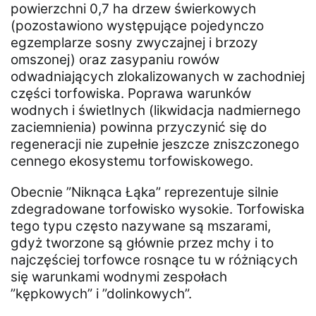
powierzchni 0,7 ha drzew świerkowych
(pozostawiono występujące pojedynczo
egzemplarze sosny zwyczajnej i brzozy
omszonej) oraz zasypaniu rowów
odwadniających zlokalizowanych w zachodniej
części torfowiska. Poprawa warunków
wodnych i świetlnych (likwidacja nadmiernego
zaciemnienia) powinna przyczynić się do
regeneracji nie zupełnie jeszcze zniszczonego
cennego ekosystemu torfowiskowego.
Obecnie ”Niknąca Łąka” reprezentuje silnie
zdegradowane torfowisko wysokie. Torfowiska
tego typu często nazywane są mszarami,
gdyż tworzone są głównie przez mchy i to
najczęściej torfowce rosnące tu w różniących
się warunkami wodnymi zespołach
”kępkowych” i ”dolinkowych”.