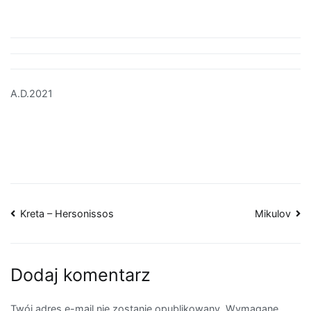
A.D.2021
Nawigacja
Kreta – Hersonissos
Mikulov
wpisu
Dodaj komentarz
Twój adres e-mail nie zostanie opublikowany.
Wymagane