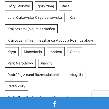
Góry Stołowe
góry zimą
Italia
Jura Krakowsko Częstochowska
Kos
Kraj oczami (nie) mieszkańca
Kraj oczami (nie) mieszkańca Audycja Rozmusiaków
Krym
Macedonia
madera
Oman
Park Narodowy
Pieniny
Podróżuj z nami Rozmusiakami
portugalia
Radio Żory
Radio Żory Podróżuj z nami Rozmusiakami
Rozmusiaki w podróży
Rumunia
Salalah