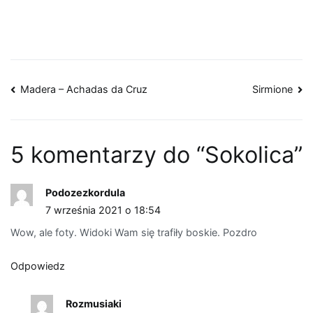
Nawigacja
Madera – Achadas da Cruz
Sirmione
wpisu
5 komentarzy do “
Sokolica
”
Podozezkordula
7 września 2021 o 18:54
Wow, ale foty. Widoki Wam się trafiły boskie. Pozdro
Odpowiedz
Rozmusiaki