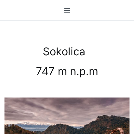
Przejdź
do
treści
Sokolica
747 m n.p.m