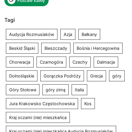
Tagi
Audycja Rozmusiaków
Azja
Bałkany
Beskid Śląski
Bieszczady
Bośnia i Hercegowina
Chorwacja
Czarnogóra
Czechy
Dalmacja
Dolnośląskie
Gorączka Podróży
Grecja
góry
Góry Stołowe
góry zimą
Italia
Jura Krakowsko Częstochowska
Kos
Kraj oczami (nie) mieszkańca
Kraj oczami (nie) mieszkańca Audycja Rozmusiaków