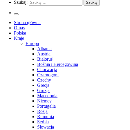
Szukaj:
Strona główna
O nas
Polska
Kraje
Europa
Albania
Austria
Białoruś
Bośnia i Hercegowina
Chorwacja
Czarnogóra
Czechy
Grecja
Gruzja
Macedonia
Niemcy
Portugalia
Rosja
Rumunia
Serbia
Słowacja