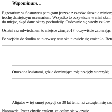
Wspominam…
Egzotarium w Sosnowcu pamiętam jeszcze z czasów słusznie minionych 
trochę dzisiejszym oceanarium. Wszystko to oczywiście w mini skali
do miejsc, skąd dane okazy pochodziły. Cudownie się wtedy czułe
Ostatni raz odwiedziłem to miejsce zimą 2017, oczywiście zabierają
Po wejściu do środka na pierwszy rzut oka niewiele się zmieniło. Beto
Otoczona kwiatami, gdzie dominującą rolę przejęły storczyki;
Aligator w tej samej pozycji co 30 lat temu, aż zacząłem się zas
Naprawdę. Przez chwilę czułem, że cofam się w czasie.