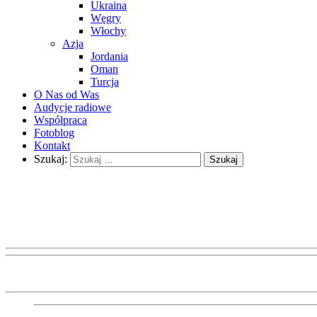
Ukraina
Węgry
Włochy
Azja
Jordania
Oman
Turcja
O Nas od Was
Audycje radiowe
Współpraca
Fotoblog
Kontakt
Szukaj: