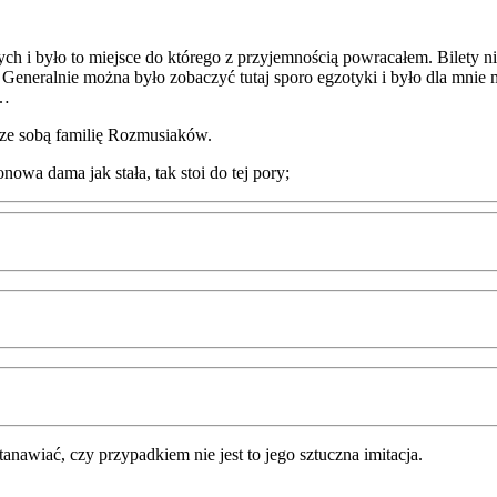
i było to miejsce do którego z przyjemnością powracałem. Bilety nie b
. Generalnie można było zobaczyć tutaj sporo egzotyki i było dla mni
m…
c ze sobą familię Rozmusiaków.
nowa dama jak stała, tak stoi do tej pory;
tanawiać, czy przypadkiem nie jest to jego sztuczna imitacja.