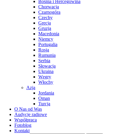
Bośnia i Hercegowina
Chorwacja
Czarnogóra
Czechy
Grecja
Gruzja
Macedonia
Niemcy
Portugalia
Rosja
Rumunia
Serbia
Słowacja
Ukraina
Węgry
Włochy
Azja
Jordania
Oman
Turcja
O Nas od Was
Audycje radiowe
Współpraca
Fotoblog
Kontakt