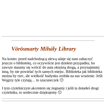
Vörösmarty Mihály Library
Na koniec przed nadchodzącą ulewą udaje się nam zahaczyć
jeszcze o bibliotekę, co oczywiście jest dziełem przypadku, bo
zawsze staramy się wrócić do auta okrężną drogą, a przynajmniej
inną, by nie powielać tych samych miejsc. Biblioteka jak biblioteka
można by rzec, ale wielkość budynku zrobiła na nas wrażenie. Jeśli
Węgrzy tyle czytają… to szacuneczek 🙂
I tym czytelniczym akcentem się żegnamy i jeśli tu dotarłeś drogi
czytelniku, to serdecznie dziękujemy 🙂