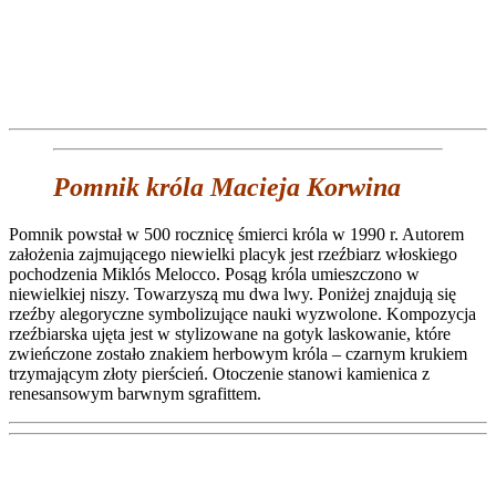
Pomnik króla Macieja Korwina
Pomnik powstał w 500 rocznicę śmierci króla w 1990 r. Autorem
założenia zajmującego niewielki placyk jest rzeźbiarz włoskiego
pochodzenia Miklós Melocco. Posąg króla umieszczono w
niewielkiej niszy. Towarzyszą mu dwa lwy. Poniżej znajdują się
rzeźby alegoryczne symbolizujące nauki wyzwolone. Kompozycja
rzeźbiarska ujęta jest w stylizowane na gotyk laskowanie, które
zwieńczone zostało znakiem herbowym króla – czarnym krukiem
trzymającym złoty pierścień. Otoczenie stanowi kamienica z
renesansowym barwnym sgrafittem.