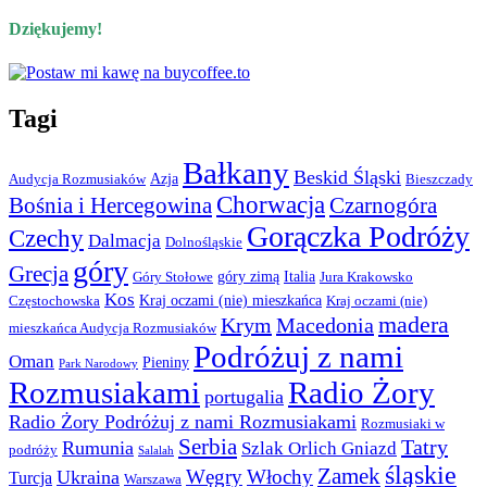
Dziękujemy!
Tagi
Bałkany
Beskid Śląski
Azja
Audycja Rozmusiaków
Bieszczady
Chorwacja
Bośnia i Hercegowina
Czarnogóra
Gorączka Podróży
Czechy
Dalmacja
Dolnośląskie
góry
Grecja
góry zimą
Italia
Góry Stołowe
Jura Krakowsko
Kos
Kraj oczami (nie) mieszkańca
Częstochowska
Kraj oczami (nie)
madera
Krym
Macedonia
mieszkańca Audycja Rozmusiaków
Podróżuj z nami
Oman
Pieniny
Park Narodowy
Rozmusiakami
Radio Żory
portugalia
Radio Żory Podróżuj z nami Rozmusiakami
Rozmusiaki w
Serbia
Tatry
Rumunia
Szlak Orlich Gniazd
podróży
Salalah
śląskie
Zamek
Węgry
Włochy
Ukraina
Turcja
Warszawa