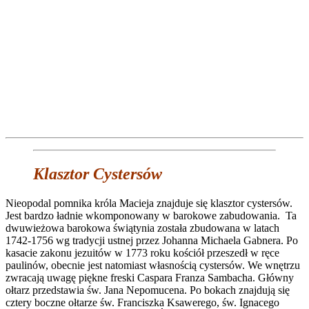
Klasztor Cystersów
Nieopodal pomnika króla Macieja znajduje się klasztor cystersów.
Jest bardzo ładnie wkomponowany w barokowe zabudowania. Ta
dwuwieżowa barokowa świątynia została zbudowana w latach
1742-1756 wg tradycji ustnej przez Johanna Michaela Gabnera. Po
kasacie zakonu jezuitów w 1773 roku kościół przeszedł w ręce
paulinów, obecnie jest natomiast własnością cystersów. We wnętrzu
zwracają uwagę piękne freski Caspara Franza Sambacha. Główny
ołtarz przedstawia św. Jana Nepomucena. Po bokach znajdują się
cztery boczne ołtarze św. Franciszka Ksawerego, św. Ignacego