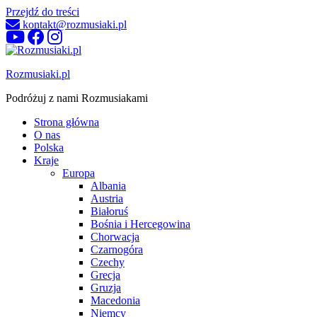
Przejdź do treści
kontakt@rozmusiaki.pl
Rozmusiaki.pl
Podróżuj z nami Rozmusiakami
Strona główna
O nas
Polska
Kraje
Europa
Albania
Austria
Białoruś
Bośnia i Hercegowina
Chorwacja
Czarnogóra
Czechy
Grecja
Gruzja
Macedonia
Niemcy