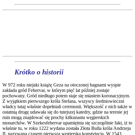
Krótko o historii
W 972 roku niejaki książę Geza na otoczonej bagnami wyspie
zakłada gród Fehervar, w którym pięć lat później zostaje
pochowany. Gród niedługo potem staje się miastem koronacyjnym.
Z wyjątkiem pierwszego króla Stefana, wszyscy średniowieczni
władcy tutaj właśnie dopełniali ceremonii. Większość z nich także w
ostatnią drogę udawała się do tutejszej katedry, gdzie na terenie jej
ruin mogą znajdować się prochy kilkunastu węgierskich
monarchów. W Szekesfehervar upamiętnia się szczególnie fakt, iż to
właśnie tu, w roku 1222 wydana została Złota Bulla króla Andrzeja
II, nazywana czasem pierwszą węgierską konstytucją. W 1543