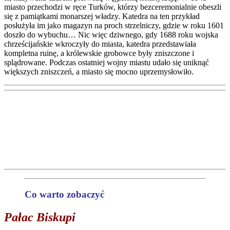
miasto przechodzi w ręce Turków, którzy bezceremonialnie obeszli
się z pamiątkami monarszej władzy. Katedra na ten przykład
posłużyła im jako magazyn na proch strzelniczy, gdzie w roku 1601
doszło do wybuchu… Nic więc dziwnego, gdy 1688 roku wojska
chrześcijańskie wkroczyły do miasta, katedra przedstawiała
kompletna ruinę, a królewskie grobowce były zniszczone i
splądrowane. Podczas ostatniej wojny miastu udało się uniknąć
większych zniszczeń, a miasto się mocno uprzemysłowiło.
Co warto zobaczyć
Pałac Biskupi