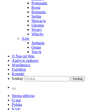
Portugalia
Rosja
Rumunia
Serbia
Słowacja
Ukraina
Węgry
Włochy
Azja
Jordania
Oman
Turcja
O Nas od Was
Audycje radiowe
Współpraca
Fotoblog
Kontakt
Szukaj:
Strona główna
O nas
Polska
Kraje