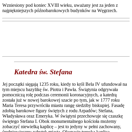
Wzniesiony pod koniec XVIII wieku, uważany jest za jeden z
najpiękniejszych późnobarokowych budynków na Węgrzech.
Katedra św. Stefana
Jej początki sięgają 1235 roku, kiedy to król Bela IV ufundował na
tym miejscu bazylikę św. Piotra i Pawła. Świątynia odgrywała
pomocniczą rolę podczas ceremonii koronacyjnych, a katedrą
została już w nowej barokowej szacie po tym, jak w 1777 roku
Maria Teresa przywróciła miastu rangę siedziby biskupiej. Fasadę
zdobią barokowe figury świętych z rodu Arpadów; Stefana,
Władysława oraz Emeryka. W świątyni przechowuje się czaszkę
świętego Stefana I. Obok monumentalnego kościoła możemy
zobaczyć niewielką kaplicę – jest to jedyny w pełni zachowany,
średniowieczny zabytek miasta. Okupację turecką kaplica