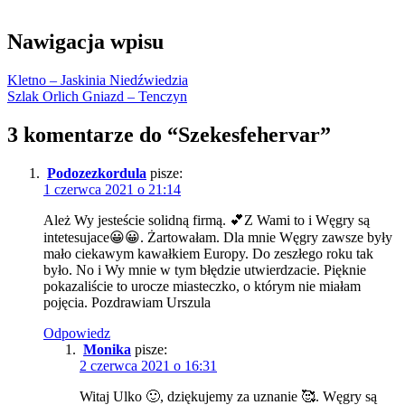
Nawigacja wpisu
Kletno – Jaskinia Niedźwiedzia
Szlak Orlich Gniazd – Tenczyn
3 komentarze do “
Szekesfehervar
”
Podozezkordula
pisze:
1 czerwca 2021 o 21:14
Ależ Wy jesteście solidną firmą. 💕Z Wami to i Węgry są
intetesujace😀😀. Żartowałam. Dla mnie Węgry zawsze były
mało ciekawym kawałkiem Europy. Do zeszłego roku tak
było. No i Wy mnie w tym błędzie utwierdzacie. Pięknie
pokazaliście to urocze miasteczko, o którym nie miałam
pojęcia. Pozdrawiam Urszula
Odpowiedz
Monika
pisze:
2 czerwca 2021 o 16:31
Witaj Ulko 🙂, dziękujemy za uznanie 🥰. Węgry są