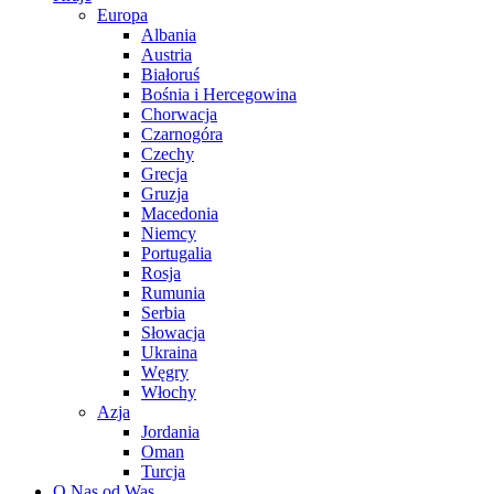
Europa
Albania
Austria
Białoruś
Bośnia i Hercegowina
Chorwacja
Czarnogóra
Czechy
Grecja
Gruzja
Macedonia
Niemcy
Portugalia
Rosja
Rumunia
Serbia
Słowacja
Ukraina
Węgry
Włochy
Azja
Jordania
Oman
Turcja
O Nas od Was