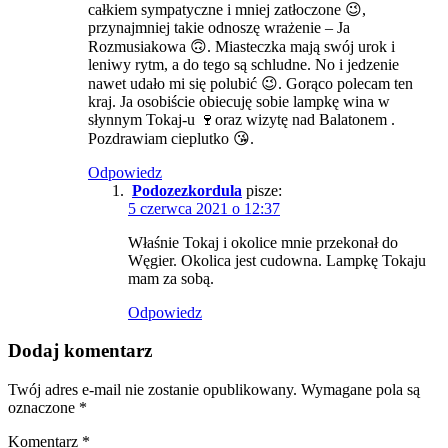
całkiem sympatyczne i mniej zatłoczone 😉,
przynajmniej takie odnoszę wrażenie – Ja
Rozmusiakowa 🙃. Miasteczka mają swój urok i
leniwy rytm, a do tego są schludne. No i jedzenie
nawet udało mi się polubić 😉. Gorąco polecam ten
kraj. Ja osobiście obiecuję sobie lampkę wina w
słynnym Tokaj-u 🍷oraz wizytę nad Balatonem .
Pozdrawiam cieplutko 😘.
Odpowiedz
Podozezkordula
pisze:
5 czerwca 2021 o 12:37
Właśnie Tokaj i okolice mnie przekonał do
Węgier. Okolica jest cudowna. Lampkę Tokaju
mam za sobą.
Odpowiedz
Dodaj komentarz
Twój adres e-mail nie zostanie opublikowany.
Wymagane pola są
oznaczone
*
Komentarz
*