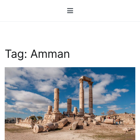
Przejdź
do
treści
Tag:
Amman