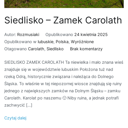
Siedlisko – Zamek Carolath
Autor:
Rozmusiaki
Opublikowano
24 kwietnia 2025
Opublikowano w
lubuskie
,
Polska
,
Wyróżnione
do
Otagowano
Carolath
,
Siedlisko
Brak komentarzy
Siedlisko
SIEDLISKO ZAMEK CAROLATH Ta niewielka i mało znana wieś
–
znajduje się w województwie lubuskim Położona tuż nad
Zamek
rzeką Odrą, historycznie związana i należąca do Dolnego
Carolath
Śląska. To właśnie w tej niepozornej wiosce znajdują się ruiny
jednego z największych zamków na Dolnym Śląsku – zamku
Carolath. Karolat po naszemu 🙂 Niby ruina, a jednak potrafi
zachwycić […]
Czytaj dalej