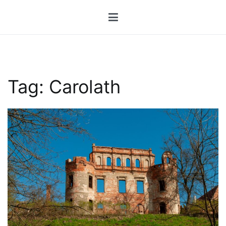
Przejdź
do
treści
Tag:
Carolath