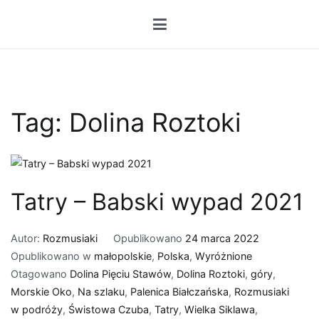
Przejdź
do
treści
Tag:
Dolina Roztoki
Tatry – Babski wypad 2021
Autor:
Rozmusiaki
Opublikowano
24 marca 2022
Opublikowano w
małopolskie
,
Polska
,
Wyróżnione
Otagowano
Dolina Pięciu Stawów
,
Dolina Roztoki
,
góry
,
Morskie Oko
,
Na szlaku
,
Palenica Białczańska
,
Rozmusiaki
w podróży
,
Świstowa Czuba
,
Tatry
,
Wielka Siklawa
,