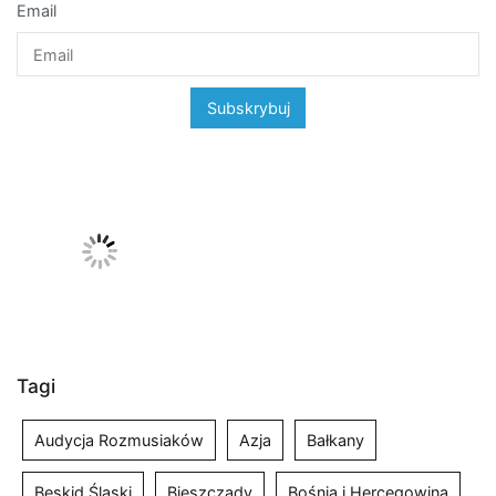
Email
Tagi
Audycja Rozmusiaków
Azja
Bałkany
Beskid Śląski
Bieszczady
Bośnia i Hercegowina