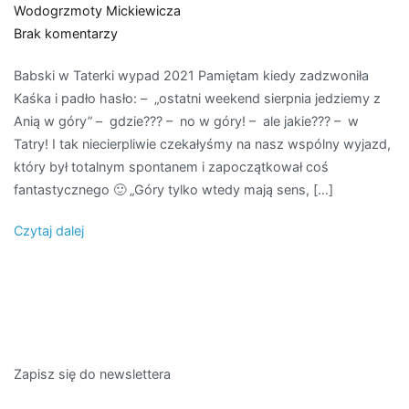
Wodogrzmoty Mickiewicza
do
Brak komentarzy
Tatry
Babski w Taterki wypad 2021 Pamiętam kiedy zadzwoniła
–
Kaśka i padło hasło: – „ostatni weekend sierpnia jedziemy z
Babski
Anią w góry” – gdzie??? – no w góry! – ale jakie??? – w
wypad
Tatry! I tak niecierpliwie czekałyśmy na nasz wspólny wyjazd,
2021
który był totalnym spontanem i zapoczątkował coś
fantastycznego 🙂 „Góry tylko wtedy mają sens, […]
Czytaj dalej
Zapisz się do newslettera