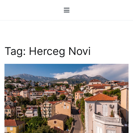
Przejdź
do
treści
Tag:
Herceg Novi