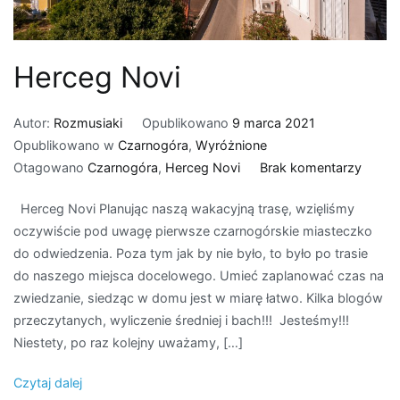
Herceg Novi
Autor:
Rozmusiaki
Opublikowano
9 marca 2021
Opublikowano w
Czarnogóra
,
Wyróżnione
do
Otagowano
Czarnogóra
,
Herceg Novi
Brak komentarzy
Herce
Herceg Novi Planując naszą wakacyjną trasę, wzięliśmy
Novi
oczywiście pod uwagę pierwsze czarnogórskie miasteczko
do odwiedzenia. Poza tym jak by nie było, to było po trasie
do naszego miejsca docelowego. Umieć zaplanować czas na
zwiedzanie, siedząc w domu jest w miarę łatwo. Kilka blogów
przeczytanych, wyliczenie średniej i bach!!! Jesteśmy!!!
Niestety, po raz kolejny uważamy, […]
Czytaj dalej