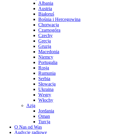
Albania
Austria
Białoruś
Bośnia i Hercegowina
Chorwacja
Czarnogóra
Czechy
Grecja
Gruzja
Macedonia
Niemcy
Portugalia
Rosja
Rumunia
Serbia
Słowacja
Ukraina
Węgry
Włochy
Azja
Jordania
Oman
Turcja
O Nas od Was
Audycje radiowe