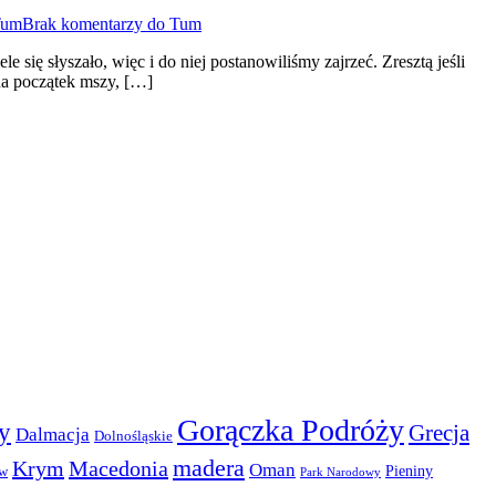
Tum
Brak komentarzy
do Tum
 się słyszało, więc i do niej postanowiliśmy zajrzeć. Zresztą jeśli
 na początek mszy, […]
Gorączka Podróży
y
Grecja
Dalmacja
Dolnośląskie
madera
Krym
Macedonia
Oman
Pieniny
ów
Park Narodowy