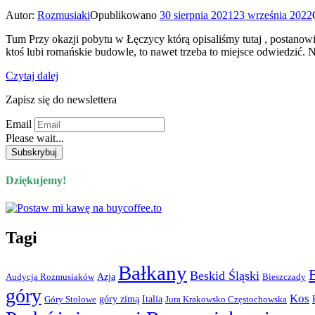
Autor:
Rozmusiaki
Opublikowano
30 sierpnia 2021
23 września 2022
Tum Przy okazji pobytu w Łęczycy którą opisaliśmy tutaj , postanowili
ktoś lubi romańskie budowle, to nawet trzeba to miejsce odwiedzić. N
Czytaj dalej
Zapisz się do newslettera
Email
Please wait...
Dziękujemy!
Tagi
Bałkany
Beskid Śląski
Azja
Audycja Rozmusiaków
Bieszczady
góry
Kos
góry zimą
Italia
Góry Stołowe
Jura Krakowsko Częstochowska