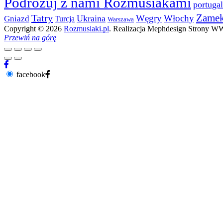
Podróżuj z nami Rozmusiakami
portugal
Zame
Tatry
Węgry
Włochy
Ukraina
Gniazd
Turcja
Warszawa
Copyright © 2026
Rozmusiaki.pl
. Realizacja Mephdesign Strony 
Przewiń na górę
facebook