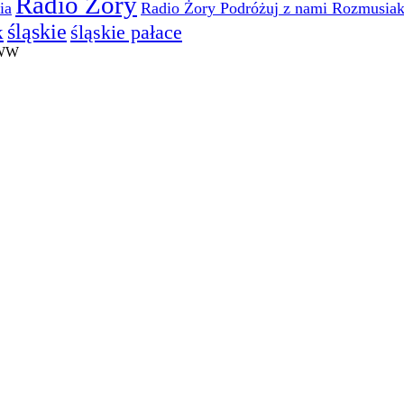
Radio Żory
ia
Radio Żory Podróżuj z nami Rozmusia
śląskie
śląskie pałace
k
WWW