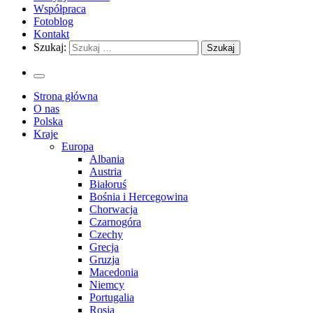
Współpraca
Fotoblog
Kontakt
Szukaj:
Strona główna
O nas
Polska
Kraje
Europa
Albania
Austria
Białoruś
Bośnia i Hercegowina
Chorwacja
Czarnogóra
Czechy
Grecja
Gruzja
Macedonia
Niemcy
Portugalia
Rosja