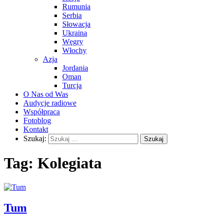
Rumunia
Serbia
Słowacja
Ukraina
Węgry
Włochy
Azja
Jordania
Oman
Turcja
O Nas od Was
Audycje radiowe
Współpraca
Fotoblog
Kontakt
Szukaj:
Tag:
Kolegiata
Tum