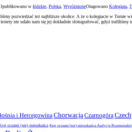
Opublikowano w
łódzkie
,
Polska
,
Wyróżnione
Otagowano
Kolegiata
,
śmy pozwiedzać też najbliższe okolice. A że o kolegiacie w Tumie wiele
iestety nie udało nam się jej dokładnie sfotografować, gdyż trafiliśmy
Chorwacja
Czech
Bośnia i Hercegowina
Czarnogóra
Kraj oczami (nie) mieszkańca
Kraj oczami (nie) mieszkańca Audycja Rozmusiak