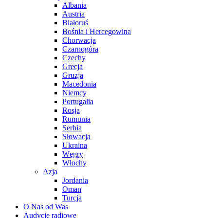
Albania
Austria
Białoruś
Bośnia i Hercegowina
Chorwacja
Czarnogóra
Czechy
Grecja
Gruzja
Macedonia
Niemcy
Portugalia
Rosja
Rumunia
Serbia
Słowacja
Ukraina
Węgry
Włochy
Azja
Jordania
Oman
Turcja
O Nas od Was
Audycje radiowe