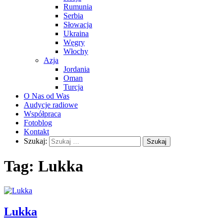
Rumunia
Serbia
Słowacja
Ukraina
Węgry
Włochy
Azja
Jordania
Oman
Turcja
O Nas od Was
Audycje radiowe
Współpraca
Fotoblog
Kontakt
Szukaj:
Tag:
Lukka
Lukka