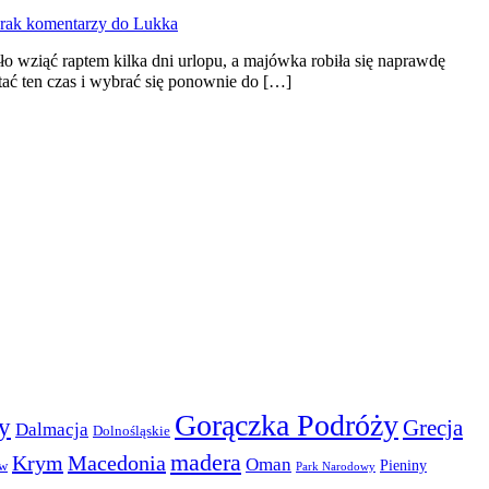
rak komentarzy
do Lukka
 wziąć raptem kilka dni urlopu, a majówka robiła się naprawdę
ać ten czas i wybrać się ponownie do […]
Gorączka Podróży
y
Grecja
Dalmacja
Dolnośląskie
madera
Krym
Macedonia
Oman
Pieniny
ów
Park Narodowy