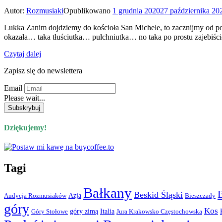
Autor:
Rozmusiaki
Opublikowano
1 grudnia 2020
27 października 20
Lukka Zanim dojdziemy do kościoła San Michele, to zacznijmy od p
okazała… taka tłuściutka… pulchniutka… no taka po prostu zajebiśc
Czytaj dalej
Zapisz się do newslettera
Email
Please wait...
Dziękujemy!
Tagi
Bałkany
Beskid Śląski
Azja
Audycja Rozmusiaków
Bieszczady
góry
Kos
góry zimą
Italia
Góry Stołowe
Jura Krakowsko Częstochowska