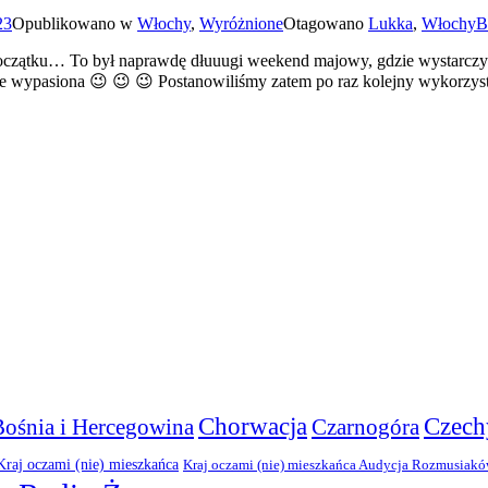
23
Opublikowano w
Włochy
,
Wyróżnione
Otagowano
Lukka
,
Włochy
B
oczątku… To był naprawdę dłuuugi weekend majowy, gdzie wystarczyło
ie wypasiona 😉 😉 😉 Postanowiliśmy zatem po raz kolejny wykorzyst
Chorwacja
Czech
Bośnia i Hercegowina
Czarnogóra
Kraj oczami (nie) mieszkańca
Kraj oczami (nie) mieszkańca Audycja Rozmusiak