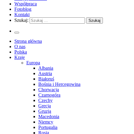
Współpraca
Fotoblog
Kontakt
Szukaj:
Strona główna
O nas
Polska
Kraje
Europa
Albania
Austria
Białoruś
Bośnia i Hercegowina
Chorwacja
Czarnogóra
Czechy
Grecja
Gruzja
Macedonia
Niemcy
Portugalia
Rosja