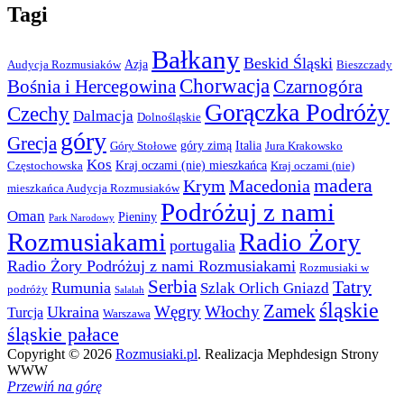
Tagi
Bałkany
Beskid Śląski
Azja
Audycja Rozmusiaków
Bieszczady
Chorwacja
Bośnia i Hercegowina
Czarnogóra
Gorączka Podróży
Czechy
Dalmacja
Dolnośląskie
góry
Grecja
góry zimą
Italia
Góry Stołowe
Jura Krakowsko
Kos
Kraj oczami (nie) mieszkańca
Częstochowska
Kraj oczami (nie)
madera
Krym
Macedonia
mieszkańca Audycja Rozmusiaków
Podróżuj z nami
Oman
Pieniny
Park Narodowy
Rozmusiakami
Radio Żory
portugalia
Radio Żory Podróżuj z nami Rozmusiakami
Rozmusiaki w
Serbia
Tatry
Rumunia
Szlak Orlich Gniazd
podróży
Salalah
śląskie
Zamek
Węgry
Włochy
Ukraina
Turcja
Warszawa
śląskie pałace
Copyright © 2026
Rozmusiaki.pl
. Realizacja Mephdesign Strony
WWW
Przewiń na górę