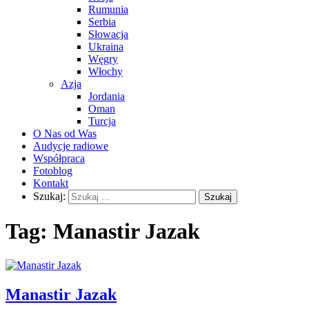
Rumunia
Serbia
Słowacja
Ukraina
Węgry
Włochy
Azja
Jordania
Oman
Turcja
O Nas od Was
Audycje radiowe
Współpraca
Fotoblog
Kontakt
Szukaj:
Tag:
Manastir Jazak
Manastir Jazak