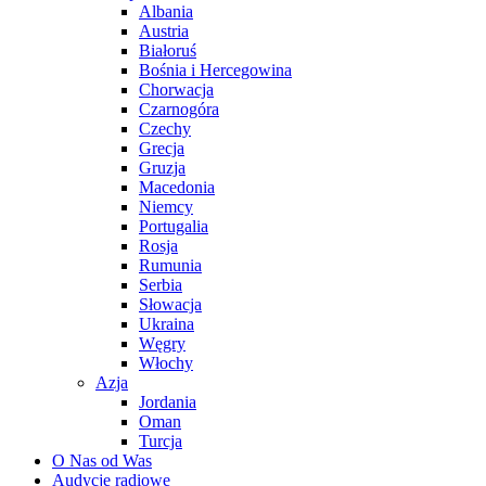
Albania
Austria
Białoruś
Bośnia i Hercegowina
Chorwacja
Czarnogóra
Czechy
Grecja
Gruzja
Macedonia
Niemcy
Portugalia
Rosja
Rumunia
Serbia
Słowacja
Ukraina
Węgry
Włochy
Azja
Jordania
Oman
Turcja
O Nas od Was
Audycje radiowe