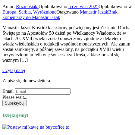
Autor:
Rozmusiaki
Opublikowano
5 czerwca 2025
Opublikowano w
Europa
,
Serbia
,
Wyróżnione
Otagowano
Manastir Jazak
Brak
komentarzy
do Manastir Jazak
Manastir Jazak Kościół klasztorny poświęcony jest Zesłaniu Ducha
Świętego na Apostołów 50 dzień po Wielkanocy Wiadomo, że w
latach 70. XVIII wieku został opuszczony zgodnie z dekretem
władz wiedeńskich o redukcji wspólnot monastycznych. Ale zanim
został zamknięty, a później zawalony, na początku XVIII wieku
przywieziono tu relikwię św. cesarza Uroša, a klasztor stał się
ważnym […]
Czytaj dalej
Zapisz się do newslettera
Email
Please wait...
Dziękujemy!