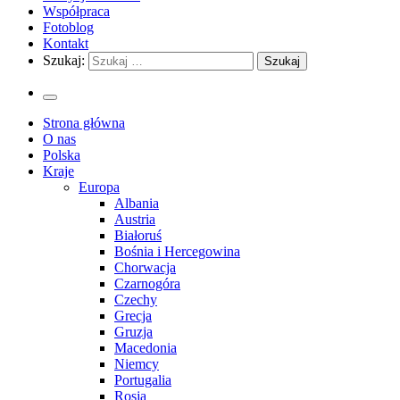
Współpraca
Fotoblog
Kontakt
Szukaj:
Strona główna
O nas
Polska
Kraje
Europa
Albania
Austria
Białoruś
Bośnia i Hercegowina
Chorwacja
Czarnogóra
Czechy
Grecja
Gruzja
Macedonia
Niemcy
Portugalia
Rosja