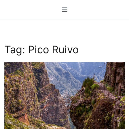
Przejdź
do
treści
Tag:
Pico Ruivo