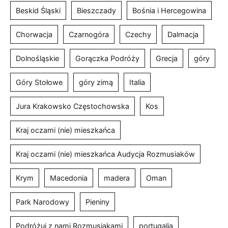
Beskid Śląski
Bieszczady
Bośnia i Hercegowina
Chorwacja
Czarnogóra
Czechy
Dalmacja
Dolnośląskie
Gorączka Podróży
Grecja
góry
Góry Stołowe
góry zimą
Italia
Jura Krakowsko Częstochowska
Kos
Kraj oczami (nie) mieszkańca
Kraj oczami (nie) mieszkańca Audycja Rozmusiaków
Krym
Macedonia
madera
Oman
Park Narodowy
Pieniny
Podróżuj z nami Rozmusiakami
portugalia