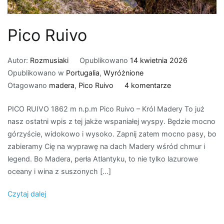
Pico Ruivo
Autor:
Rozmusiaki
Opublikowano
14 kwietnia 2026
Opublikowano w
Portugalia
,
Wyróżnione
do
Otagowano
madera
,
Pico Ruivo
4 komentarze
Pico
PICO RUIVO 1862 m n.p.m Pico Ruivo – Król Madery To już
Ruivo
nasz ostatni wpis z tej jakże wspaniałej wyspy. Będzie mocno
górzyście, widokowo i wysoko. Zapnij zatem mocno pasy, bo
zabieramy Cię na wyprawę na dach Madery wśród chmur i
legend. Bo Madera, perła Atlantyku, to nie tylko lazurowe
oceany i wina z suszonych […]
Czytaj dalej