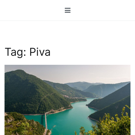
Przejdź
do
treści
Tag:
Piva