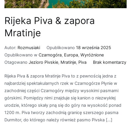
Rijeka Piva & zapora
Mratinje
Autor:
Rozmusiaki
Opublikowano
18 września 2025
Opublikowano w
Czarnogóra
,
Europa
,
Wyróżnione
d
Otagowano
Jezioro Pivskie
,
Mratinje
,
Piva
Brak komentarzy
Ri
Rijeka Piva & zapora Mratinje Piva to z pewnością jedna z
Pi
najbardziej spektakularnych rzek w Czarnogórze Płynie w
&
zachodniej części Czarnogóry między wysokimi pasmami
za
górskimi. Pomiędzy nimi znajduje się kanion o niezwykłej
Mr
urodzie, którego skały pną się do góry na wysokość ponad
1200 m. Piva tworzy zachodnią granicę szerszego pasma
Durmitor, do którego należy również pasmo Pivska […]