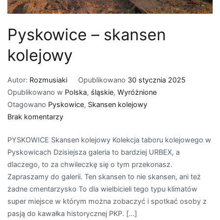
Pyskowice – skansen
kolejowy
Autor:
Rozmusiaki
Opublikowano
30 stycznia 2025
Opublikowano w
Polska
,
śląskie
,
Wyróżnione
Otagowano
Pyskowice
,
Skansen kolejowy
do
Brak komentarzy
Pyskowice
PYSKOWICE Skansen kolejowy Kolekcja taboru kolejowego w
–
Pyskowicach Dzisiejsza galeria to bardziej URBEX, a
skansen
dlaczego, to za chwileczkę się o tym przekonasz.
kolejowy
Zapraszamy do galerii. Ten skansen to nie skansen, ani też
żadne cmentarzysko To dla wielbicieli tego typu klimatów
super miejsce w którym można zobaczyć i spotkać osoby z
pasją do kawałka historycznej PKP. […]