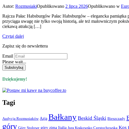
Autor:
Rozmusiaki
Opublikowano
2 lipca 2026
Opublikowano w
Eur
Rajcza Pałac Habsburgów Pałac Habsburgów – elegancka pamiątka po
przyciąga uwagę nie tylko swoją historią, ale też malowniczym poło
ciekawą atrakcją […]
Czytaj dalej
Zapisz się do newslettera
Email
Please wait...
Dziękujemy!
Tagi
Bałkany
Beskid Śląski
Azja
Audycja Rozmusiaków
Bieszczady
góry
Kos
góry zimą
Italia
Góry Stołowe
Jura Krakowsko Częstochowska