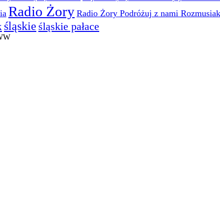
Radio Żory
ia
Radio Żory Podróżuj z nami Rozmusia
śląskie
śląskie pałace
k
WWW