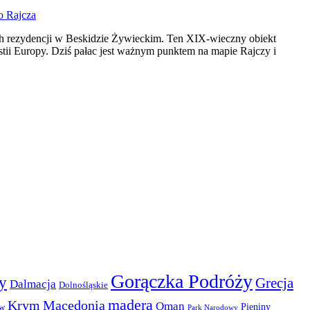
 Rajcza
ch rezydencji w Beskidzie Żywieckim. Ten XIX-wieczny obiekt
stii Europy. Dziś pałac jest ważnym punktem na mapie Rajczy i
Gorączka Podróży
y
Grecja
Dalmacja
Dolnośląskie
madera
Krym
Macedonia
Oman
Pieniny
ów
Park Narodowy