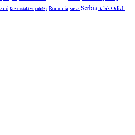
Serbia
kami
Rumunia
Szlak Orlich
Rozmusiaki w podróży
Salalah