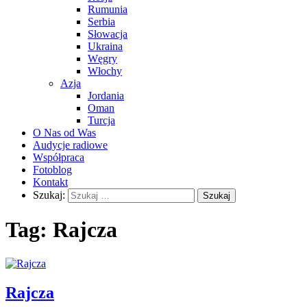
Rumunia
Serbia
Słowacja
Ukraina
Węgry
Włochy
Azja
Jordania
Oman
Turcja
O Nas od Was
Audycje radiowe
Współpraca
Fotoblog
Kontakt
Szukaj:
Tag:
Rajcza
Rajcza