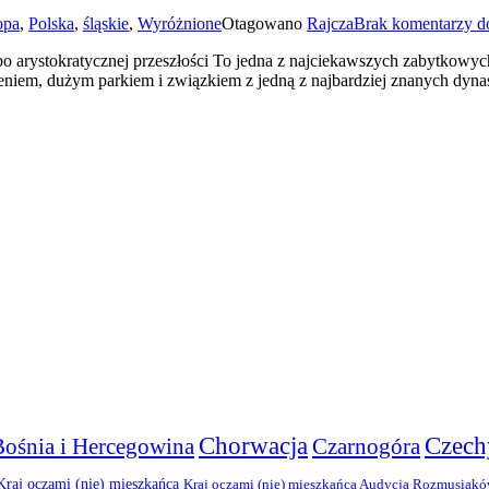
opa
,
Polska
,
śląskie
,
Wyróżnione
Otagowano
Rajcza
Brak komentarzy
do
 arystokratycznej przeszłości To jedna z najciekawszych zabytkowy
żeniem, dużym parkiem i związkiem z jedną z najbardziej znanych dyna
Chorwacja
Czech
Bośnia i Hercegowina
Czarnogóra
Kraj oczami (nie) mieszkańca
Kraj oczami (nie) mieszkańca Audycja Rozmusiak