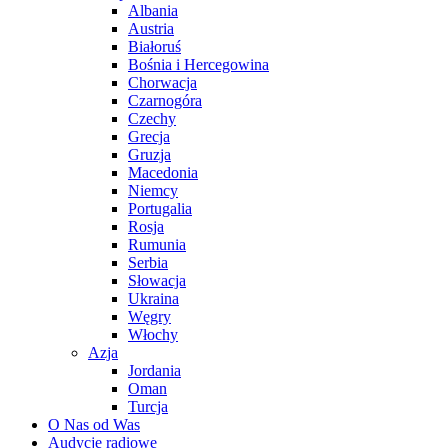
Albania
Austria
Białoruś
Bośnia i Hercegowina
Chorwacja
Czarnogóra
Czechy
Grecja
Gruzja
Macedonia
Niemcy
Portugalia
Rosja
Rumunia
Serbia
Słowacja
Ukraina
Węgry
Włochy
Azja
Jordania
Oman
Turcja
O Nas od Was
Audycje radiowe