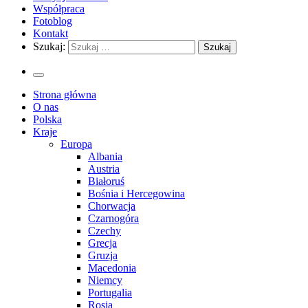
Współpraca
Fotoblog
Kontakt
Szukaj:
Strona główna
O nas
Polska
Kraje
Europa
Albania
Austria
Białoruś
Bośnia i Hercegowina
Chorwacja
Czarnogóra
Czechy
Grecja
Gruzja
Macedonia
Niemcy
Portugalia
Rosja