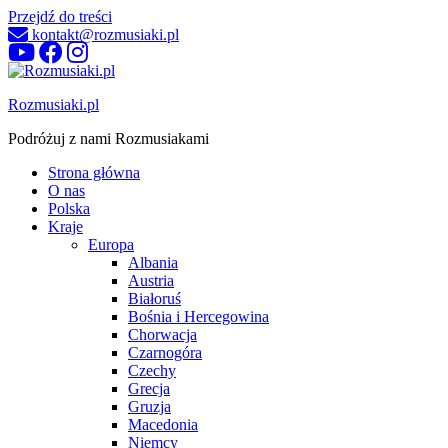
Przejdź do treści
kontakt@rozmusiaki.pl
Rozmusiaki.pl
Podróżuj z nami Rozmusiakami
Strona główna
O nas
Polska
Kraje
Europa
Albania
Austria
Białoruś
Bośnia i Hercegowina
Chorwacja
Czarnogóra
Czechy
Grecja
Gruzja
Macedonia
Niemcy