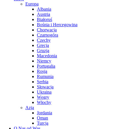
Europa
Albania
Austria
Białoruś
Bośnia i Hercegowina
Chorwacja
Czarnogóra
Czechy
Grecja
Gruzja
Macedonia
Niemcy
Portugalia
Rosja
Rumunia
Serbia
Słowacja
Ukraina
Węgry
Włochy
Azja
Jordania
Oman
Turcja
O Nas od Was