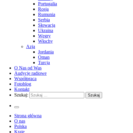
Portugalia
Rosja
Rumunia
Serbia
Słowacja
Ukraina
Węgry
Włochy
Azja
Jordania
Oman
Turcja
O Nas od Was
Audycje radiowe
Współpraca
Fotoblog
Kontakt
Szukaj:
Strona główna
O nas
Polska
Kraje