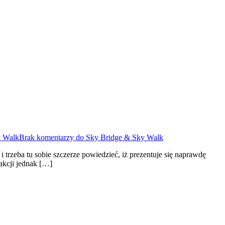
 Walk
Brak komentarzy
do Sky Bridge & Sky Walk
zeba tu sobie szczerze powiedzieć, iż prezentuje się naprawdę
akcji jednak […]