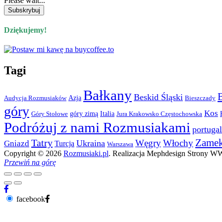
Please wait...
Dziękujemy!
Tagi
Bałkany
Beskid Śląski
Azja
Audycja Rozmusiaków
Bieszczady
góry
Kos
góry zimą
Italia
Góry Stołowe
Jura Krakowsko Częstochowska
Podróżuj z nami Rozmusiakami
portugal
Zame
Tatry
Węgry
Włochy
Ukraina
Gniazd
Turcja
Warszawa
Copyright © 2026
Rozmusiaki.pl
. Realizacja Mephdesign Strony 
Przewiń na górę
facebook