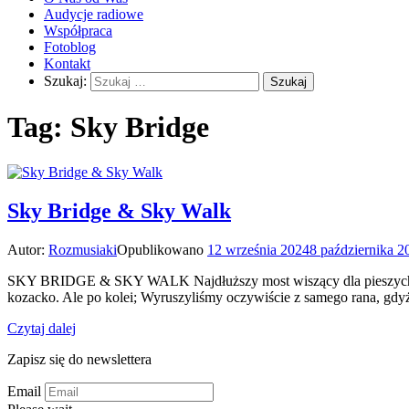
Audycje radiowe
Współpraca
Fotoblog
Kontakt
Szukaj:
Tag:
Sky Bridge
Sky Bridge & Sky Walk
Autor:
Rozmusiaki
Opublikowano
12 września 2024
8 października 2
SKY BRIDGE & SKY WALK Najdłuższy most wiszący dla pieszych na św
kozacko. Ale po kolei; Wyruszyliśmy oczywiście z samego rana, gdyż
Czytaj dalej
Zapisz się do newslettera
Email