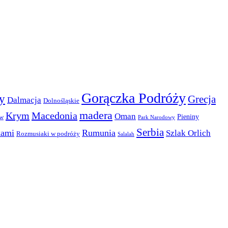
Gorączka Podróży
y
Grecja
Dalmacja
Dolnośląskie
madera
Krym
Macedonia
Oman
Pieniny
ów
Park Narodowy
Serbia
kami
Rumunia
Szlak Orlich
Rozmusiaki w podróży
Salalah