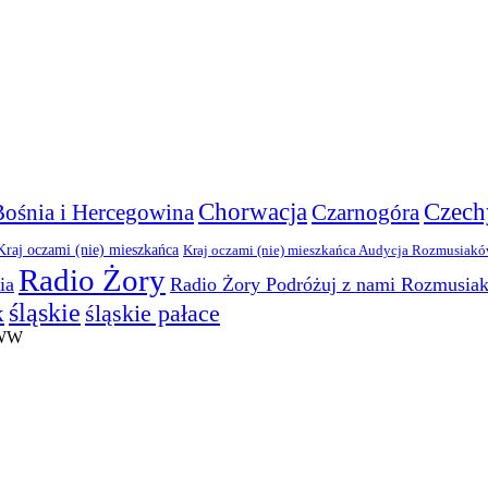
Chorwacja
Czech
Bośnia i Hercegowina
Czarnogóra
Kraj oczami (nie) mieszkańca
Kraj oczami (nie) mieszkańca Audycja Rozmusiak
Radio Żory
ia
Radio Żory Podróżuj z nami Rozmusia
śląskie
śląskie pałace
k
WWW